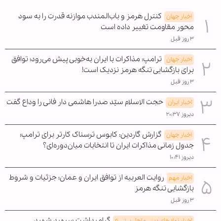
کنترل هرمز و باب‌المندب موازنه قدرت را به سود
اخبار جهان
محور مقاومت تغییر داده است
۳ روز قبل
ترامپ: مذاکرات با ایران به‌خوبی پیش می‌رود؛ توافق
اخبار جهان
برای بازگشایی تنگه هرمز نزدیک است!
۳ روز قبل
حجت الاسلام سیّد صدرا هاشمی دار فانی را وداع گفت
اخبار ایران
دیروز ۲۰:۳۷
گزارش گاردین: کابوس ترسناک کارتر برای ترامپ؛
اخبار جهان
جدول زمانی مذاکرات ایران تا انتخابات میان‌دوره‌ای؟
دیروز ۱۰:۴۱
روایت العربیه از توافق ایران و عمان؛ جزئیات و شروط
اخبار مهم
بازگشایی تنگه هرمز
۳ روز قبل
گرامیداشت سپهبد شهید
اخبار نهادهای دینی و اهل بیتی ع