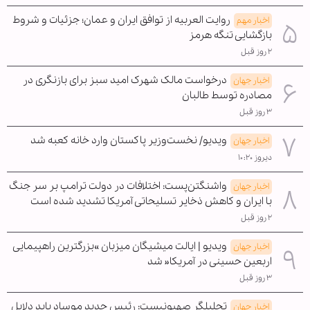
روایت العربیه از توافق ایران و عمان؛ جزئیات و شروط
اخبار مهم
بازگشایی تنگه هرمز
۲ روز قبل
درخواست مالک شهرک امید سبز برای بازنگری در
اخبار جهان
مصادره توسط طالبان
۳ روز قبل
ویدیو/ نخست‌وزیر پاکستان وارد خانه کعبه شد
اخبار جهان
دیروز ۱۰:۲۰
واشنگتن‌پست: اختلافات در دولت ترامپ بر سر جنگ
اخبار جهان
با ایران و کاهش ذخایر تسلیحاتی آمریکا تشدید شده است
۲ روز قبل
ویدیو | ایالت میشیگان میزبان »بزرگترین راهپیمایی
اخبار جهان
اربعین حسینی در آمریکا« شد
۳ روز قبل
تحلیلگر صهیونیست: رئیس جدید موساد باید دلایل
اخبار جهان