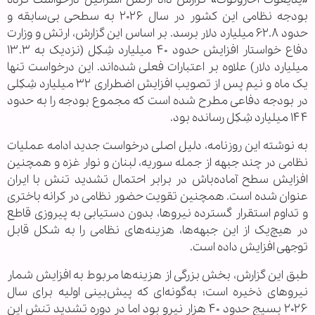
بودجه نظامی این کشور در سال ۲۰۲۶ به سطحی بی‌سابقه و
حدود ۶۲.۸ میلیارد دلار برسد. بر اساس این گزارش، ارتش و وزارت
دفاع خواستار افزایش حدود ۴۰ میلیارد شِکِل (نزدیک به ۱۳.۳
میلیارد دلار) علاوه بر اعتبارات فعلی شده‌اند. این درخواست تنها
یک ماه و نیم پس از تصویب افزایش اضطراری ۳۲ میلیارد شِکِلی
در بودجه دفاعی مطرح شده است که مجموع بودجه را به حدود
۱۴۴ میلیارد شِکِل رسانده بود.
به نوشته این روزنامه، دلیل اصلی درخواست جدید ادامه عملیات
نظامی در چند جبهه از جمله سوریه، لبنان و نوار غزه و همچنین
افزایش سطح آماده‌باش در برابر احتمال تشدید تنش با ایران
عنوان شده است. همچنین تقویت حضور نظامی در کرانه باختری
و تداوم استقرار گسترده نیروها، بدون دستیابی به پیروزی قاطع
در هیچ‌یک از این جبهه‌ها، هزینه‌های نظامی را به شکل قابل
توجهی افزایش داده است.
طبق این گزارش، بخش بزرگی از هزینه‌ها مربوط به افزایش شمار
نیروهای ذخیره است؛ به‌گونه‌ای که پیش‌بینی اولیه برای سال
۲۰۲۶ بسیج حدود ۴۰ هزار نیرو بود اما در دوره تشدید تنش این