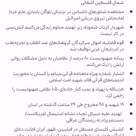
شمال فلسطین اشغالی
مشاهده شناورهای ناشناس در نزدیکی ناوگان پایداری عازم غزه/
آماده‌باش نیروی دریایی اسرائیل
شهردار کریات شمونه: زیر تهدید مداوم زندگی می‌کنیم؛ آتش‌بسی
در کار نیست
قوه قضاییه: اموال سرکردگان گروهک‌های ضد انقلاب و تجزیه‌طلب
در آذربایجان غربی توقیف شد
رسانه صهیونیست: ۸۰ درصد از نظامیان به دلیل مشکلات روانی
ارتش را ترک می‌کنند
انتشار شماره ویژه ماهنامه قرآنی «پیام» پاکستان با محوریت
اندیشه‌های قرآنی قائد شهید امت اسلامی
حزب‌الله با پهپاد و بمب کنار جاده‌ای، ۱۰۵ نظامی صهیونیست را
زخمی کرد
۱۹ شهید و ۹۸ مجروح طی ۲۴ ساعت گذشته در لبنان
تهدید علیه دبیرکل نجباء نشانه استیصال آمریکاست/
دست‌مریزاد به رزمندگان عراقی
کشیش کلیسای مستقل در فیلیپین: ظهور ایران اجابت دعای
آزادگان جهان است/ ظلم جهانی به برکت ایران پایدار نمی‌ماند