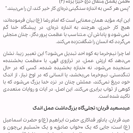
«فَمَنْ یَعْمَلْ مِثْقَالَ ذَرَّةٍ خَیْرًا یَرَهُ» (۲)
"پس هر کس به اندازه سنگینی ذره‌ای کار خیر کند، آن را می‌بیند."
این آیه، مؤید همان معنایی است که امام رضا (ع) بیان فرموده‌اند:
هیچ کار خیری، هرچند به اندازه ذره‌ای، در پیشگاه خدا گم
نمی‌شود و پاداش آن، متناسب با عظمت پروردگار، چنان متجلی
می‌گردد که انسان را شگفت‌زده می‌کند.
اما چرا نیم‌خرما به کوه احد تبدیل می‌شود؟ این تعبیر زیبا، نشان
می‌دهد که ارزش عمل، در ترازوی الهی، با «عظمت بخشنده»
سنجیده می‌شود، نه «ندازه بخشیده شده». کسی که در حال
تنگدستی، نیم‌خرما می‌بخشد، یا انسانی که در اوج نیاز، از اندک
خود دریغ نمی‌کند، عملش چنان در نزد خدا بزرگ می‌شود که با
کوهی از ثواب برابری می‌کند. این اصل، در آیات و روایات متعددی
تأکید شده است.
عیدسعید قربان؛ تجلی‌گاه بزرگ‌داشت عمل اندک
عید قربان، یادآور فداکاری حضرت ابراهیم (ع) و حضرت اسماعیل
(ع) است؛ جایی که یک «خواب صادق» و یک «تسلیم بی‌چون و