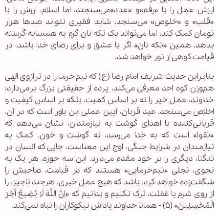
ارزش عمل را با «رقم»و «عدد»می‌سنجند، اما اسلام، ارزش را با
«قلب» و «خلوص» می‌سنجد. شاید فقیری نتواند صدها هزار
تومان کمک کند، اما می‌تواند یک تکه نان گرم به همسایه گرسنه
بدهد. همین «تکه نان» اگر با عشق و برای رضای خدا باشد، در
قیامت کوهی از نور خواهد شد.
بنابراین حدیث شریف امام رضا (ع) که نیم‌خرما را در ترازوی الهی
هم‌وزن کوه احد معرفی می‌کند، پرده از حقیقتی بزرگ برمی‌دارد:
خداوند، عمل خیر را نه بر اساس کمیت، بلکه بر اساس کیفیت و
اخلاص می‌سنجد. عید قربان، آیین عملی این باور است که در آن،
قربانی‌کننده با اهدای گوشت به نیازمندان، نشان می‌دهد که
«تقوا» است که به خدا می‌رسد، نه گوشت و خون. کمک به
نیازمندان در شرایط جنگی، اوج این معناست، جایی که انسان در
تنگنا، دیگری را بر خود مقدم می‌دارد. این سه حوزه، هر یک به
نحوی، تجلی «نیم‌خرمایی» هستند که در قیامت، صاحبش را
شگفت‌زده خواهد کرد. باشد که هیچ عمل خیری، هرچند ناچیز، را
از روی شرم یا غفلت، ترک نکنیم و بدانیم که «اِنَّ اللَّهَ لَا یُضِیعُ أَجْرَ
الْمُحْسِنِینَ» (۵) - همانا خداوند پاداش نیکوکاران را تباه نمی‌کند.