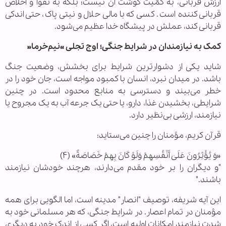
ارزش قربانی، به کمّیت گوشت آن نیست؛ بلکه به تقوا و اخلاص
قربانی‌کننده است. کسی که با مالی حلال و نیتی پاک، حتی اندکی
قربانی کند، عملش در پیشگاه خدا عظیم می‌شود.
کمک به نیازمندان در شرایط جنگی؛ اوج تجلی «نیم‌خرما»
شاید یکی از دشوارترین شرایط برای بخشش، وضعیت جنگ
باشد. در میدان نبرد، انسان با کمبود مواجه است، جان خود را در
خطر می‌بیند و دسترسی به منابع محدود است. در چنین
شرایطی، بخشیدن غذا، دارو، یا حتی یک جرعه آب به یک مجروح یا
نیازمند، ارزشی بی‌نظیر دارد.
قرآن کریم، مؤمنان را چنین می‌ستاید:
«وَ یُؤْثِرُونَ عَلَیٰ أَنْفُسِهِمْ وَلَوْ کَانَ بِهِمْ خَصَاصَةٌ» (۴)
"و دیگران را بر خود مقدم می‌دارند، هرچند خودشان نیازمند
باشند."
این آیه شریفه، توصیف "انصار" مدینه است، اما الگویی برای همه
مؤمنان در تمام اعصار. در شرایط جنگی، که هر مسلمانی خود به
شدت نیازمند امکانات اولیه است، اگر کسی از اندک خود به دیگری