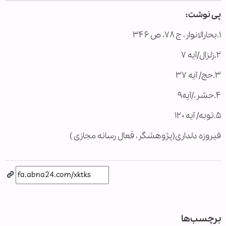
پی نوشت:
۱.بحارالانوار، ج ۷۸، ص ۳۴۶
۲.زلزال/آیه ۷
۳.حج/ آیه ۳۷
۴.حشر،/آیه۹
۵.توبه/ آیه ۱۲۰
فیروزه دلداری(پژوهشگر، فعال رسانه مجازی )
برچسب‌ها