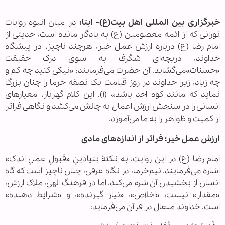
خبرگزاری بین المللی اهل بیت(ع)- ابنا:
در میان انبوه روایات
نورانی که از ائمه معصومین (ع) به یادگار مانده است، حدیثی از
امام رضا (ع) درباره ارزش عمل خیر، هرچند ناچیز، در پیشگاه
خداوند، دریچه‌ای شگرف به سوی درک حقیقت
«حسنات»می‌گشاید. آن حضرت می‌فرمایند: «نیکی کنید چه کم و
چه زیاد، زیرا خداوند در روز قیامت یک نصفه خرما را چنان بزرگ
نماید که مانند کوه احد باشد» (۱). این کلام گهربار، معیارهای
انسانی را در سنجش ارزش اعمال به چالش می‌کشد و نگاهی فراتر
از کمیت و ظواهر را به ما می‌آموزد.
ارزش عمل خیر؛ فراتر از اندازه‌های مادی
امام رضا (ع) در این روایت، به نکتۀ بنیادینِ «قبولِ عملِ اندک»
اشاره می‌فرمایند. نیم‌خرما، در نگاه عرفی، چنان ناچیز است که گاه
انسان از بخشیدن آن شرم می‌کند. اما در فرهنگ الهی، ملاک ارزش،
«مقدار» نیست؛ «اخلاص»، «نیاز گیرنده»، و «شرایط دهنده»
است. خداوند متعال در قرآن می‌فرماید: