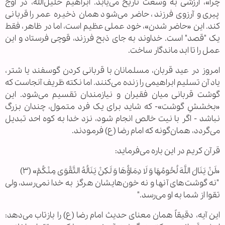
چرا»، ارزشی به وسعت تاریخ می‌یابد. ابراهیم خلیل‌الله، در اوج
پیری و آرزوی فرزند، حاضر می‌شود همان ذخیره عمر را قربانی
کند. این «حاضر شدن»، خود عملی عظیم است، اما در ظاهر، فقط
یک "قصد" است. خداوند به جای ذبح فرزند، قوچی فرستاد و این
عمل را تا ابد ماندگار ساخت.
امروز در عید قربان، مسلمانان با قربانی کردن گوسفند یا شتر،
یاد آن تسلیم ابراهیمی را زنده می‌کنند. اما نکته ظریف آنجاست که
گوشت قربانی میان فقیران و نیازمندان تقسیم می‌شود. این
«بخششِ گوشت»- که شاید برای یک فرد متمول، چندان بزرگ
نباشد - اگر با نیت خالص انجام شود، نزد خدا به کوه احد تبدیل
می‌گردد، همان‌گونه که امام رضا (ع) فرمودند.
قرآن کریم در این باره می‌فرماید:
«لَنْ یَنَالَ اللَّهَ لُحُومُهَا وَ لَا دِمَاؤُهَا وَ لَکِنْ یَنَالُهُ التَّقْوَی مِنْکُمْ» (۳)
"نه گوشت‌های آنها و نه خون‌هایشان هرگز به خدا نمی‌رسد، ولی
تقوا از شما به او می‌رسد."
این آیه، دقیقاً همان معنای حدیث امام رضا (ع) را بازتاب می‌دهد: