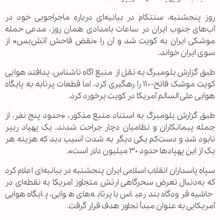
روز پنجشنبه، سنتکام در بیانیه‌ای درباره ماجراجویی خود در
آب‌های جنوب ایران در ساعات بامدادی همان روز، مدعی حمله
موشکی ایران به کویت شد و آن را «نقض فاحش آتش‌بس» از
سوی ایران خواند.
طبق گزارش بلومبرگ به نقل از منبع آگاه ناشناس، پدافند هوایی
کویت موشک فاتح-۱۱۰ را رهگیری کرد، اما قطعات پرتابه به پایگاه
هوایی علی‌ السالم آمریکا در کویت برخورد کرد.
طبق گزارش بلومبرگ به استناد منبع مذکور، «حدود پنج نفر، از
جمله پیمانکاران و نظامیان دچار جراحت شدند. یک پهپاد ریپر
نابود شد و دست‌کم یکی دیگر به شدت آسیب دید که هزینه هر
یک از این پهپادها حدود ۳۰ میلیون دلار است».
سپاه پاسداران انقلاب اسلامی ایران پنجشنبه در بیانیه‌ای اعلام کرد
که به‌دنبال تعرض سحرگاهی ارتش متجاوز آمریکا به نقطه‌ای در
حاشیه فرودگاه بندرعباس با پرتابه‌های هوایی، پایگاه هوایی
آمریکایی به عنوان مبدأ تجاوز هدف قرار گرفت.