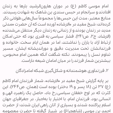
امام موسی کاظم (ع) در دوران هارون‌الرشید بارها به زندان
افتادند و سرانجام در حبس سندی بن شاهک به شهادت رسیدند.
منابع معتبر، مدت این حبس‌ها را مجموعاً سال‌هایی طولانی ذکر
کرده‌اند؛ شیخ مفید در «الارشاد» آورده است که آن حضرت «مدتی
مدید در زندان بودند و از زندانی به زندان دیگر منتقل می‌شدند»
(الارشاد، ج۲، ص۲۴۱). فشار سیاسی به قدری بود که حتی امکان
ارتباط آزاد با یاران را نداشتند، اما در همان ایام سخت، خانواده و
فرزندانشان تحت مدیریت دقیق و دوراندیشانه ایشان، مسیر
تداوم نسل را پیمودند. نکته شگفت آنکه همین امامِ محبوس،
بیشترین شمار فرزند را در میان امامان شیعه داراست.
۲. فرزندآوری هوشمندانه و شکل‌گیری شبکه امامزادگان
بر پایه گزارش شیخ مفید در «الارشاد»، شمار فرزندان امام کاظم
(ع) ۳۷ تن (۱۸ پسر و ۱۹ دختر) بوده است (همان، ص۲۴۴). این
کثرت که در اوج خفقان سیاسی رخ داد، حاصل یک راهبرد الهی و
انسانی بود. فرزندان امام، با اختیار یا به‌اجبار، در جغرافیای جهان
اسلام پراکنده شدند و بسیاری از آنان راهی ایران شدند؛ از حضرت
احمد بن موسی (شاهچراغ) در شیراز گرفته تا حضرت معصومه