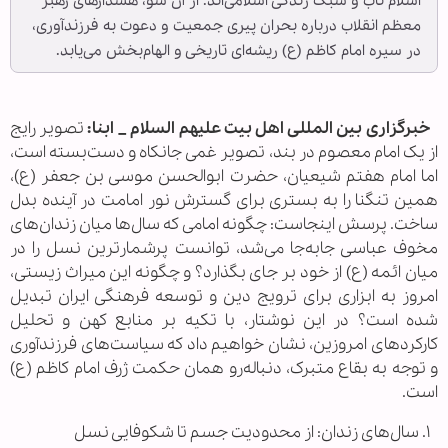
اسلام ناب و سبک زندگی اسلامی‌اند. از آن سو، هشدارهای رهبر
معظم انقلاب درباره بحران پیری جمعیت و دعوت به فرزندآوری،
در سیره امام کاظم (ع) ریشه‌ای تاریخی و الهام‌بخش می‌یابد.
خبرگزاری بین المللی اهل بیت علیهم السلام _ ابنا:
تصویر رایج
از یک امام معصوم در بند، تصویر غمی جانکاه و دست‌بسته است،
اما امام هفتم شیعیان، حضرت ابوالحسن موسی بن جعفر (ع)،
همین تنگنا را به بستری برای گسترش نور امامت در آینده بدل
ساخت. پرسش اینجاست: چگونه امامی که سال‌ها میان زندان‌های
مخوف عباسی جابه‌جا می‌شد، توانست پرشمارترین نسل را در
میان ائمه (ع) از خود بر جای بگذارد؟ و چگونه این میراث زیستی،
امروز به ابزاری برای ترویج دین و توسعه فرهنگی ایران تبدیل
شده است؟ در این نوشتار، با تکیه بر منابع کهن و تحلیل
کارکردهای امروزین، نشان خواهیم داد که سیاست‌های فرزندآوری
و توجه به بقاع متبرک، دنباله‌رو همان حکمت ژرف امام کاظم (ع)
است.
۱. سال‌های زندان: از محدودیت جسم تا شکوفایی نسل