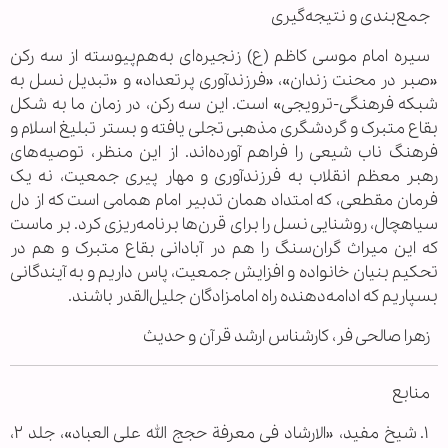
جمع‌بندی و نتیجه‌گیری
سیره امام موسی کاظم (ع) زنجیره‌ای به‌هم‌پیوسته از سه رکن
«صبر در محنت زندان»، «فرزندآوری پرتعداد» و «تبدیل نسل به
شبکه فرهنگی-ترویجی» است. این سه رکن، در زمان ما به شکل
بقاع متبرک و گردشگری مذهبی تجلی یافته و بستر تبلیغ اسلام و
فرهنگ ناب شیعی را فراهم آورده‌اند. از این منظر، توصیه‌های
رهبر معظم انقلاب به فرزندآوری و مهار پیری جمعیت، نه یک
فرمان مقطعی، که امتداد همان تدبیر امام همامی است که از دل
سیاهچال، روشنایی نسل را برای قرن‌ها برنامه‌ریزی کرد. بر ماست
که این میراث گران‌سنگ را هم در آبادانی بقاع متبرک و هم در
تحکیم بنیان خانواده و افزایش جمعیت، پاس داریم و به آیندگانی
بسپاریم که ادامه‌دهنده راه امامزادگان جلیل‌القدر باشند.
زهرا صالحی فر، کارشناس ارشد قرآن و حدیث
منابع
۱. شیخ مفید، «الارشاد فی معرفة حجج الله علی العباد»، جلد ۲،