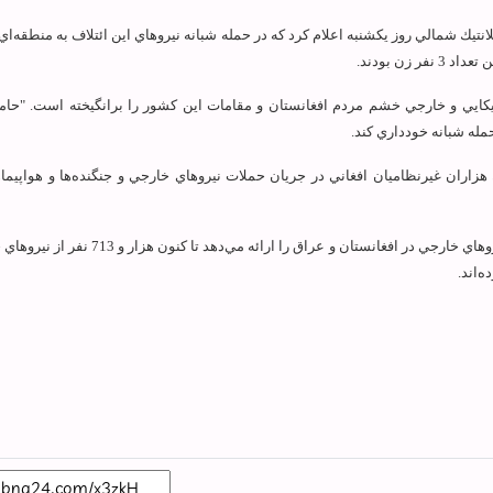
تلانتيك شمالي روز يكشنبه اعلام كرد كه در حمله شبانه نيروهاي اين ائتلاف به منطقه‌ا
كايي و خارجي خشم مردم افغانستان و مقامات اين كشور را برانگيخته است. "حام
حمله شبانه خودداري كند.
اران غيرنظاميان افغاني در جريان حملات نيروهاي خارجي و جنگنده‌ها و هواپيما
" كه آمار تلفات نيروهاي خارجي در افغانستان و عراق را ارائه مي‌دهد ت