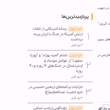
ي در جنوب
پربازدیدترین‌ها
د كرزي "
رسانه آمریکایی از تلفات
اخبار جهان
ارتش آمریکا در جنگ با ایران پرده
برداشت
هاي بدون
۳ روز قبل
اعدام "امید بهزاد" و "پوریا
ا كنون هزار و 713 نفر از نيروهاي خارجي در
اخبار ایران
صفوت" از عوامل موساد و
اینترنشنال در جنگ‌های ۱۲ روزه و ۴۰
روزه
۳ روز قبل
جزئیات برنامه‌های اربعین حسینی در
حرم حضرت عبدالعظیم(ع)
۳ روز قبل
یاوه‌گویی ترامپ تمامی
اخبار جهان