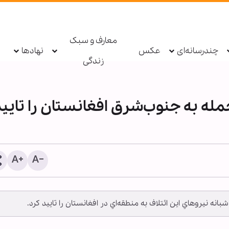
معارف و سبک
چندرسانه‌ای
عکس
نهادها
زندگی
مله به جنوب‌شرق افغانستان را تاييد
یادداشت | او که عاشورا را ز
و اربعین را زودتر از ما رسید
ه نيروهاي اين ائتلاف به منطقه‌اي در افغانستان را تاييد كرد.