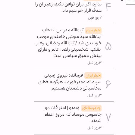
ندارد؛ اگر ایران توافق نکند، رهبر آن را
هدف قرار خواهیم داد!
۲ روز قبل
آیت‌الله مدرسی: انتخاب
اخبار مهم
آیت‌الله سید مجتبی خامنه‌ای موجب
خرسندی شد / آیت الله رمضانی: رهبر
انقلاب، شخصیتی زاهد، عالم و دارای
بینش عمیق سیاسی است
۳ روز قبل
فرمانده نیروی زمینی
اخبار ایران
سپاه: آماده برخورد با هرگونه خطای
محاسباتی دشمنان هستیم
۳ روز قبل
ویدیو | اعترافات دو
چندرسانه‌ای
جاسوس موساد که امروز اعدام
شدند
۳ روز قبل