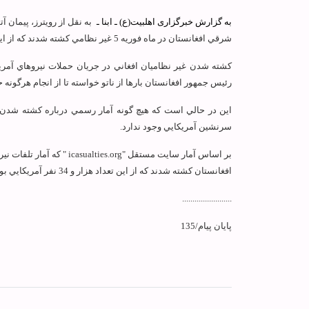
به گزارش خبرگزاری اهل‏بیت(ع) ـ ابنا ـ
به نقل از رويترز، پيمان آ
شرقي افغانستان در ماه فوريه 5 غير نظامي كشته شدند كه از اين تعداد 3 نفر زن بودند.
كشته شدن غير نظاميان افغاني در جريان حملات نيروهاي آمري
رئيس جمهور افغانستان بارها از ناتو خواسته تا از انجام هرگونه 
اين در حالي است كه هيچ گونه آمار رسمي درباره كشته شدن هز
سرنشين آمريكايي وجود ندارد.
بر اساس آمار سايت مستقل "
icasualties.org
افغانستان كشته شدند كه از اين تعداد هزار و 34 نفر آمريكايي بوده‌اند.
........................
پایان پیام/135