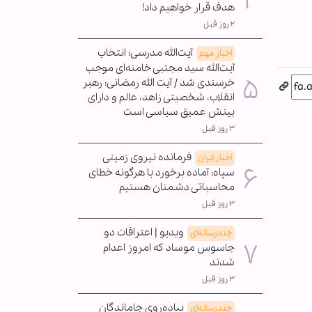
هدف قرار خواهیم داد!
۲ روز قبل
آیت‌الله مدرسی: انتخاب
اخبار مهم
آیت‌الله سید مجتبی خامنه‌ای موجب
خرسندی شد / آیت الله رمضانی: رهبر
انقلاب، شخصیتی زاهد، عالم و دارای
بینش عمیق سیاسی است
۳ روز قبل
فرمانده نیروی زمینی
اخبار ایران
سپاه: آماده برخورد با هرگونه خطای
محاسباتی دشمنان هستیم
۳ روز قبل
ویدیو | اعترافات دو
چندرسانه‌ای
جاسوس موساد که امروز اعدام
شدند
۳ روز قبل
پیاده‌روی جاماندگان
چندرسانه‌ای