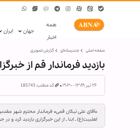
همه
جهان
ایران
اخبار
صفحه اصلی
چندرسانه‌ای
گزارش تصويری
بازدید فرماندار قم از خبرگزار
۲۶ تیر ۱۳۸۹ - ۱۹:۳۰
کد مطلب: 185743
گ
اهل‏بیت(ع) ـ ابنا ـ از این خبرگزاری بازدید کرد و در ج
ا
خ