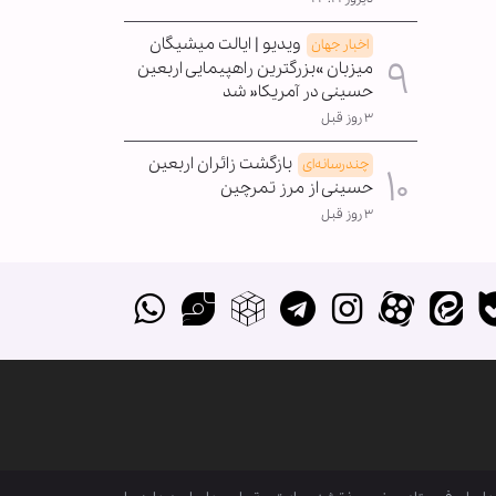
ویدیو | ایالت میشیگان
اخبار جهان
میزبان »بزرگترین راهپیمایی اربعین
حسینی در آمریکا« شد
۳ روز قبل
بازگشت زائران اربعین
چندرسانه‌ای
حسینی از مرز تمرچین
۳ روز قبل