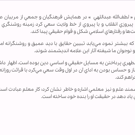
لام « لطف‌الله عبداللهي » در همايش فرهنگيان و جمعي از مربيان ع
 پيروزي انقلاب و با پيروي از خط ولايت سعي كرد زمينه روشنگري و
‌ها و رفتارهاي اسلامي شكل و قوام حقيقي پيدا كند.
ه بيشتر نمود مي‌يابد تبيين حقايق با ديد عميق و روشنگرانه اما ب
وجوان ما شيفته آثار اين علامه انديشمند شوند.
يد مطهري پرداختن به مسايل حقيقي و اساسي دين بوده است، اظهار دا
از و حساس بودن به اداي آن در اول وقت سعي مي‌كرد با قرائت روزانه 
راهم كند.
شمند علم و نيز معلمي اشاره و خاطر نشان كرد: كار معلم عبادت است
 ياد دهد در حقيقت او را بنده خود ساخته است.