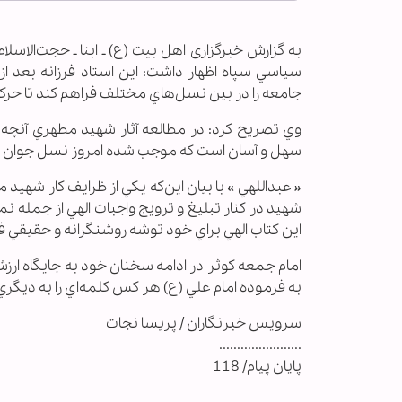
به گزارش خبرگزاری اهل بیت (ع) ـ ابنا ـ حجت‌الاس
سياسي سپاه اظهار داشت: اين استاد فرزانه بعد از
جامعه را در بين نسل‌هاي مختلف فراهم كند تا حركت
وي تصريح كرد: در مطالعه آثار شهيد مطهري آنچه ك
سهل و آسان است كه موجب شده امروز نسل جوان و ن
« عبداللهي » با بيان اين‌كه يكي از ظرايف كار شه
شهيد در كنار تبليغ و ترويج واجبات الهي از جمله نم
اين كتاب الهي براي خود توشه روشنگرانه و حقيقي ف
امام جمعه كوثر در ادامه سخنان خود به جايگاه ارز
به فرموده امام علي (ع) هر كس كلمه‌اي را به ديگري
سرويس خبرنگاران / پریسا نجات
.......................
پایان پیام/ 118