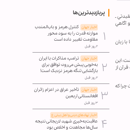
پربازدیدترین‌ها
قيدتي ـ
 آگاهي
کنترل هرمز و باب‌المندب
اخبار جهان
موازنه قدرت را به سود محور
مقاومت تغییر داده است
ا زبان
۲ روز قبل
ترامپ: مذاکرات با ایران
اخبار جهان
شت: اين
به‌خوبی پیش می‌رود؛ توافق برای
قرآن از
بازگشایی تنگه هرمز نزدیک است!
۲ روز قبل
 چرا كه
تأخیر عراق در اعزام زائران
اخبار جهان
افغانستانی اربعین
۳ روز قبل
اخبار نهادهای دینی و اهل بیتی ع
عاقبت‌به‌خیری شهید لاریجانی نتیجه
سال‌ها مجاهدت و اخلاص بود