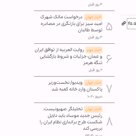
۳ روز قبل
درخواست مالک شهرک
اخبار جهان
امید سبز برای بازنگری در مصادره
توسط طالبان
۳ روز قبل
روایت العربیه از توافق ایران
اخبار مهم
و عمان؛ جزئیات و شروط بازگشایی
تنگه هرمز
۲ روز قبل
ویدیو/ نخست‌وزیر
اخبار جهان
پاکستان وارد خانه کعبه شد
دیروز ۱۰:۲۰
تحلیلگر صهیونیست:
اخبار جهان
رئیس جدید موساد باید دلایل
شکست طرح براندازی نظام ایران را
بررسی کند
دیروز ۲۳:۲۱