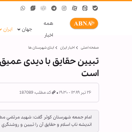
همه
جهان
ایران
اخبار
صفحه اصلی
اخبار ایران
ابنای شهرستان ها
تبيين حقايق با ديدی عميق 
است
۲۶ تیر ۱۳۸۹ - ۱۹:۳۰
کد مطلب: 187089
امام جمعه شهرستان كوثر گفت: شهيد مرتضي مطه
انديشه ناب اسلام و حقايق آن را تبيين و روشنگري ك