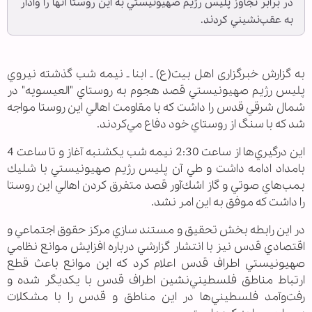
در برابر تجاوز پليس رژيم صهيونيستي به اين روستا آنها را وادار
به عقب‌نشيني كردند.
به گزارش خبرگزاری اهل بیت(ع) ـ ابنا ـ نيمه شب گذشته نيروي
پليس رژيم صهيونيستي قصد هجوم به روستاي "العيسويه" در
شمال شرقي قدس را داشت كه با مقاومت اهالي اين روستا مواجه
شد كه با سنگ از روستاي خود دفاع مي‌كردند.
اين درگيري‌ها از ساعت 2:30 نيمه شب يكشنبه آغاز و تا ساعت 4
بامداد ادامه داشت و طي آن پليس رژيم صهيونيستي با شليك
بمب‌هاي صوتي و گاز اشك‌آور قصد متفرق كردن اهالي اين روستا
را داشت كه موفق به اين امر نشد.
در اين رابطه بخش تحقيق و مستند سازي مركز حقوق اجتماعي و
اقتصادي قدس نيز با انتشار گزارشي درباره افزايش موانع نظامي
صهيونيستي اطراف قدس اعلام كرد كه اين موانع باعث قطع
ارتباط مناطق فلسطيني‌نشين اطراف قدس با يكديگر شده و
رفت‌وآمد فلسطيني‌ها در اين مناطق و قدس را با مشكلات