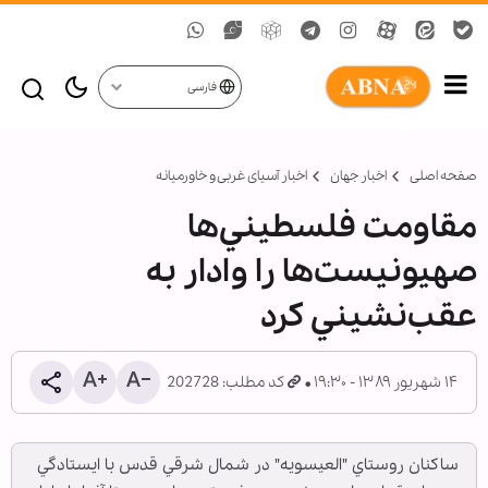
فارسی
صفحه اصلی
اخبار جهان
اخبار آسیای غربی و خاورمیانه
مقاومت فلسطيني‌ها
صهيونيست‌ها را وادار به
عقب‌نشيني كرد
۱۴ شهریور ۱۳۸۹ - ۱۹:۳۰
کد مطلب: 202728
ساكنان روستاي "العيسويه" در شمال شرقي قدس با ايستادگي