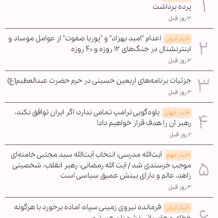
پرده برداشت
۳ روز قبل
اعدام "امید بهزاد" و "پوریا صفوت" از عوامل موساد و
اخبار ایران
اینترنشنال در جنگ‌های ۱۲ روزه و ۴۰ روزه
۳ روز قبل
جزئیات برنامه‌های اربعین حسینی در حرم حضرت عبدالعظیم(ع)
۳ روز قبل
یاوه‌گویی ترامپ تمامی ندارد؛ اگر ایران توافق نکند،
اخبار جهان
رهبر آن را هدف قرار خواهیم داد!
۲ روز قبل
آیت‌الله مدرسی: انتخاب آیت‌الله سید مجتبی خامنه‌ای
اخبار مهم
موجب خرسندی شد / آیت الله رمضانی: رهبر انقلاب، شخصیتی
زاهد، عالم و دارای بینش عمیق سیاسی است
۳ روز قبل
فرمانده نیروی زمینی سپاه: آماده برخورد با هرگونه
اخبار ایران
خطای محاسباتی دشمنان هستیم