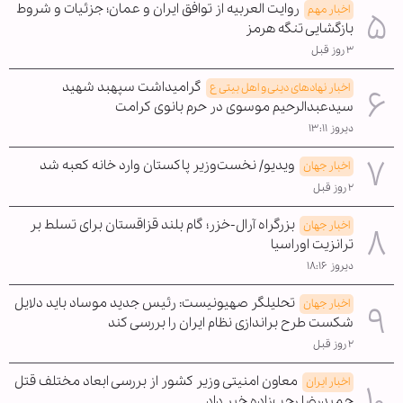
روایت العربیه از توافق ایران و عمان؛ جزئیات و شروط
اخبار مهم
بازگشایی تنگه هرمز
۳ روز قبل
گرامیداشت سپهبد شهید
اخبار نهادهای دینی و اهل بیتی ع
سیدعبدالرحیم موسوی در حرم بانوی کرامت
دیروز ۱۳:۱۱
ویدیو/ نخست‌وزیر پاکستان وارد خانه کعبه شد
اخبار جهان
۲ روز قبل
بزرگراه آرال-خزر؛ گام بلند قزاقستان برای تسلط بر
اخبار جهان
ترانزیت اوراسیا
دیروز ۱۸:۱۶
تحلیلگر صهیونیست: رئیس جدید موساد باید دلایل
اخبار جهان
شکست طرح براندازی نظام ایران را بررسی کند
۲ روز قبل
معاون امنیتی وزیر کشور از بررسی ابعاد مختلف قتل
اخبار ایران
حمیدرضا رجب‌زاده خبر داد