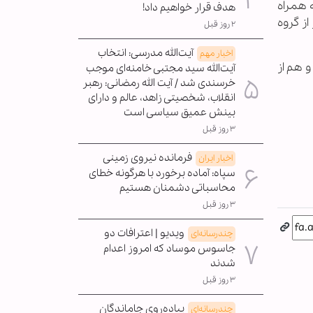
ه همراه
هدف قرار خواهیم داد!
از گروه
۲ روز قبل
آیت‌الله مدرسی: انتخاب
اخبار مهم
و هم از
آیت‌الله سید مجتبی خامنه‌ای موجب
خرسندی شد / آیت الله رمضانی: رهبر
انقلاب، شخصیتی زاهد، عالم و دارای
بینش عمیق سیاسی است
۳ روز قبل
فرمانده نیروی زمینی
اخبار ایران
سپاه: آماده برخورد با هرگونه خطای
محاسباتی دشمنان هستیم
۳ روز قبل
ویدیو | اعترافات دو
چندرسانه‌ای
جاسوس موساد که امروز اعدام
شدند
۳ روز قبل
پیاده‌روی جاماندگان
چندرسانه‌ای