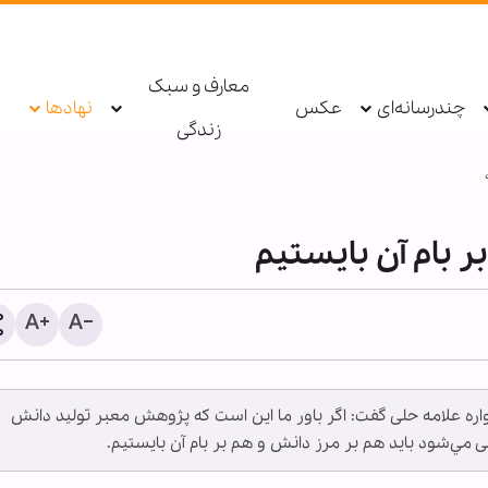
معارف و سبک
چندرسانه‌ای
عکس
نهادها
زندگی
ر بام آن بايستيم
گزارش تصویری | مجلس عز
 علامه حلی گفت: اگر باور ما اين است كه پژوهش معبر توليد دانش
اربعین حسینی در حسینیه پ
 مي‌شود بايد هم بر مرز دانش و هم بر بام آن بايستيم.
خولنای بنگلادش