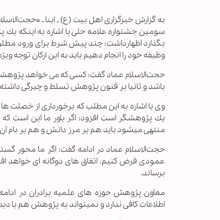
به گزارش خبرگزاری اهل بیت (ع) ـ ابنا ـ «حجت‌الا
سومين جشنواره علامه حلی با اشاره به اينكه يك پ
بگذارد اظهارداشت: چند پيش شرط برای ورود مطلوب
وظيفه خود را انجام دهيم بايد به اين اركان توجه ويژ
حجت‌الاسلام عماد گفت: كسی كه می خواهد پژوهشگر با
باشد و ثانيا بر فنون پژوهش تسلط و چيرگی داشته 
وی با اشاره به اين مطلب كه برخورداری از خصلت 
يك پژوهشگر است افزود: اگر باور ما اين است كه
منتهی ميشود بايد هم بر مرز دانش و هم بر بام آن 
حجت‌الاسلام عماد در ادامه گفت: اگر ما محور گس
عمودی فرض كنيم، اتفاق های دوگانه ای خواهد افتاد 
برساند.
معاون پژوهش حوزه های علميه برادران در ادامه 
اطلاعات كافی ندارد و نميتواند به پژوهش هم با ديد