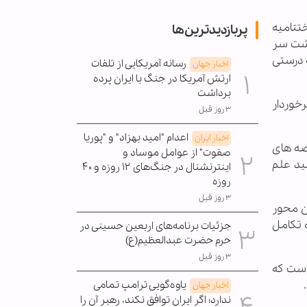
ختتاميه
پربازدیدترین‌ها
پشت سر
 درستی
رسانه آمریکایی از تلفات
اخبار جهان
ارتش آمریکا در جنگ با ایران پرده
برداشت
رخوردار
۳ روز قبل
اعدام "امید بهزاد" و "پوریا
اخبار ایران
صه های
صفوت" از عوامل موساد و
يد علم
اینترنشنال در جنگ‌های ۱۲ روزه و ۴۰
روزه
۳ روز قبل
ن محور
ه تكامل
جزئیات برنامه‌های اربعین حسینی در
حرم حضرت عبدالعظیم(ع)
۳ روز قبل
است كه
یاوه‌گویی ترامپ تمامی
اخبار جهان
ندارد؛ اگر ایران توافق نکند، رهبر آن را