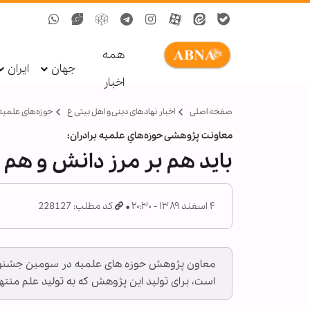
همه
جهان
ایران
اخبار
صفحه اصلی
اخبار نهادهای دینی و اهل بیتی ع
حوزه‌های علمیه
معاونت پژوهشی حوزه‌هاي علميه برادران:
بايد هم بر مرز دانش و هم ب
۴ اسفند ۱۳۸۹ - ۲۰:۳۰
کد مطلب: 228127
معاون پژوهش حوزه های علميه در سومين جشنواره
است، برای توليد اين پژوهش كه به توليد علم منتهی