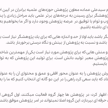
سلام سيدعلی عماد» معاون پژوهش حوزه‌های علميه برادران در آيين ا
ژوهشگر برای رسيدن به درجه‌های برتر علمی بايد مراحل زيادی را 
 و توام با توفيق در عرصه پژوهش وجود دارد و اگر ما بخواهيم به
ه ای داشته باشيم.
شد بايد اولا از حد و اندازه هايی كه برای يك پژوهشگر نياز است ب
باشد و نسبت به پژوهش از بينش و نگاه درستی برخوردار باشد.
ها و منش هايی كه برای پژوهش مورد نياز است يكی از مهمترين شاخ
 پژوهش معبر توليد دانش است، برای توليد اين پژوهش كه به تول
بايستيم.
ترش پژوهش را به عنوان محور افقی و عمق و محتوای آن را به عنوا
كه بايد سعی كرد راهی را در اين دو گانه ای انتخاب كنيم كه ما را ب
اظهار كرد: در پژوهش ها چهار گروه فعاليت ميكنند، اول گروهی 
 حرفه ای بپردازد، اين گروه اصلا نميتواند در امر پژوهش موفق باشد.