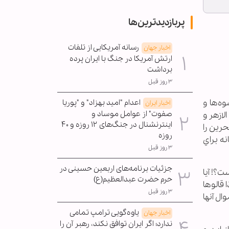
پربازدیدترین‌ها
رسانه آمریکایی از تلفات
اخبار جهان
ارتش آمریکا در جنگ با ایران پرده
برداشت
۳ روز قبل
وه‌ها و
اعدام "امید بهزاد" و "پوریا
اخبار ایران
صفوت" از عوامل موساد و
لازهر و
اینترنشنال در جنگ‌های ۱۲ روزه و ۴۰
رين را
روزه
نه براي
۳ روز قبل
جزئیات برنامه‌های اربعین حسینی در
ت؟! آيا
حرم حضرت عبدالعظیم(ع)
 قالوها
۳ روز قبل
ال آنها
یاوه‌گویی ترامپ تمامی
اخبار جهان
ندارد؛ اگر ایران توافق نکند، رهبر آن را