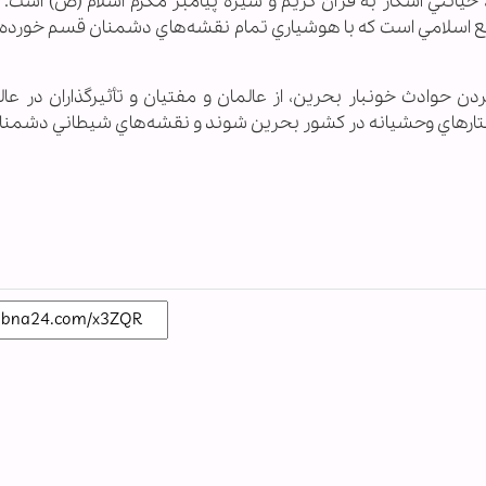
يانتي آشكار به قرآن كريم و سيره پيامبر مكرم اسلام (ص) است. از 
 اسلامي است كه با هوشياري تمام نقشه‌هاي دشمنان قسم خورده اس
وادث خونبار بحرين، از عالمان و مفتيان و تأثيرگذاران در عالم
هاي وحشيانه در كشور بحرين شوند و نقشه‌هاي شيطاني دشمنان