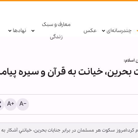
معارف و سبک
چندرسانه‌ای
عکس
نهادها
زندگی
 اسلام:
 بحرين،‌ خيانت به قرآن و سيره پيامب
گزارش تصویری | مجلس عز
اربعین حسینی در حسینیه پ
خولنای بنگلادش
 كرد:امروز سكوت هر مسلمان در برابر جنايات بحرين،‌ خيانتي آشكار به