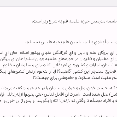
يه جامعه مدرسين حوزه علميه قم به شرح زير است:
مع مسلماً ينادي يا للمسلمين فلم يجبه فليس بمسلم»
ي بزرگان علم و دين و اي فرزانگان دنياي پهناور اسلام! هان اي اس
 اي مفتيان و فقيهان در حوزه‌هاي علميه جهان اسلام! هان اي بزرگان ا
انستان، امارات و كشورهاي آفريقايي! آيا صداي مسلمانان مظلوم بح
 فجايع اسف‌بار اين كشور آگاهيد؟! آيا از هجوم ارتش كشورهاي بيگا
ر پاسخ مثبت است، سكوت و خاموشي براي چيست؟!
ه و آله- حرمت خون،‌ مال و عرض مسلمان را در حد حرمت كعبه مي‌دانس
) نقل شده است: «امرت ان اقاتل الناس حتي يقولوا لا إله إلا لله، فإذا
فراد بجنگم تا وقتي كه لا إله إلا الله را بگويند، و پس از آن خون و امو