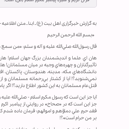
قرآن كريم و سيره پيامبر مكرم اسلام (ص) است.
به گزارش خبرگزاری اهل بیت (ع) ـ ابنا ـ متن اطلاع
«بسم الله الرحمن الرحيم
قال رسول‌الله صلي‌الله عليه و آله و سلم: «من س
هان اي علما و انديشمندان بزرگ جهان اسلام! هان ا
تأثيرگذاران و چهره‌هاي وجيه در ميان مسلمانان! هان
دانشگاه‌هاي مكه، مدينه، هندوستان، پاكستان، افغ
نمي‌شنويد؟! آيا از كشتار بي‌رحمانه مسلمانان و از
قتل‌عام مسلمانان به اين كشور اطلاع داريد؟! اگ
آيا جز اين است كه رسول مكرم اسلام - صلي‌الله علي
جز اين است كه در «صحاح» در روايتي از پيامبر اكرم (ص
فقد حرم علي دماؤهم و اموالهم؛ فرمان داده شدم كه با ا
بر من حرام است»؟!