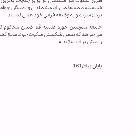
امروز سكوت هر مسلمان در برابر جنايات بحرين،‌ خ
شايسته همه عالمان، انديشمندان و نخبگان جوامع
برملا سازند و به وظيفه قرآني خود عمل نمايند.
جامعه مدرسين حوزه علميه قم، ضمن محكوم كردن ح
مي‌خواهد كه ضمن شكستن سكوت خود، مانع كشتار
را نقش بر آب سازند.»
.................
پایان پیام/161