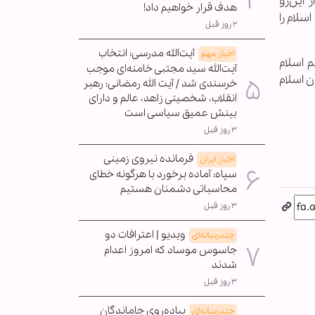
اين‌رو
هدف قرار خواهیم داد!
لام را
۲ روز قبل
آیت‌الله مدرسی: انتخاب
اخبار مهم
 اسلام
آیت‌الله سید مجتبی خامنه‌ای موجب
 اسلام
خرسندی شد / آیت الله رمضانی: رهبر
انقلاب، شخصیتی زاهد، عالم و دارای
بینش عمیق سیاسی است
۳ روز قبل
فرمانده نیروی زمینی
اخبار ایران
سپاه: آماده برخورد با هرگونه خطای
محاسباتی دشمنان هستیم
۳ روز قبل
ویدیو | اعترافات دو
چندرسانه‌ای
جاسوس موساد که امروز اعدام
شدند
۳ روز قبل
پیاده‌روی جاماندگان
چندرسانه‌ای