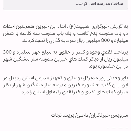
ساخت مدرسه اهدا كردند.
به گزارش خبرگزاری اهل‎بيت(ع) ـ ابنا ـ اين خيرين همچنين احداث
دو باب مدرسه پنج كلاسه و يك باب مدرسه سه كلاسه با شش
ميليارد و 800 ميليون ريال سرمايه گذاري را تعهد كردند.
پرداخت نقدي وجوه و كسر از حقوق به مبلغ چهار ميليارد و 300
ميليون ريال از ديگر كمك هاي خيرين مدرسه ساز مشگين شهر
در اين جشنواره بود.
ياور وحدتي پور مديركل نوسازي و تجهيز مدارس استان اردبيل در
اين آيين گفت: جشنواره خيرين مدرسه ساز مشگين شهر از نظر
ميزان كمك هاي نقدي و غيرنقدي رتبه اول استان را دارد.
سرويس خبرنگاران/ داخلی/ پریسا نجات
..................