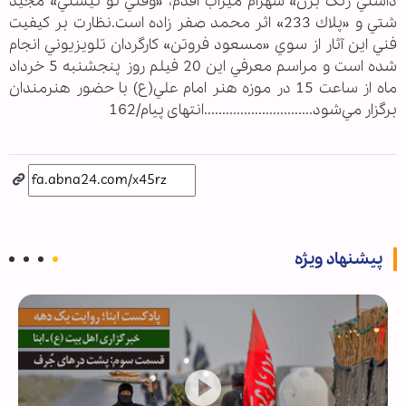
داشتي زنگ بزن» شهرام ميراب اقدم، «وقتي تو نيستي» مجيد
شتي و «پلاك 233» اثر محمد صفر زاده است.نظارت بر كيفيت
فني اين آثار از سوي «مسعود فروتن» كارگردان تلويزيوني انجام
شده است و مراسم معرفي اين 20 فيلم روز پنجشنبه 5 خرداد
ماه از ساعت 15 در موزه هنر امام علي(ع) با حضور هنرمندان
برگزار مي‌شود..............................انتهای پیام/162
پیشنهاد ویژه