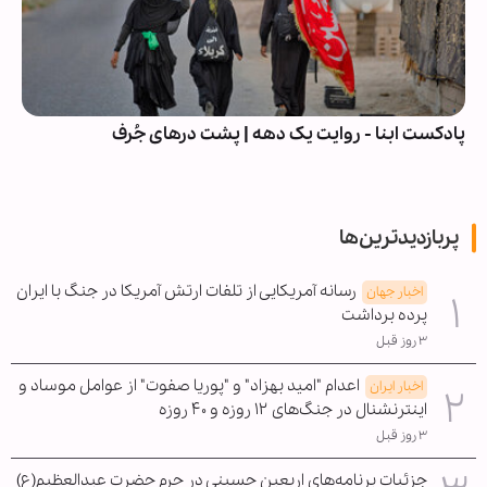
پادکست ابنا - روایت یک دهه | پشت درهای جُرف
پربازدیدترین‌ها
رسانه آمریکایی از تلفات ارتش آمریکا در جنگ با ایران
اخبار جهان
پرده برداشت
۳ روز قبل
اعدام "امید بهزاد" و "پوریا صفوت" از عوامل موساد و
اخبار ایران
اینترنشنال در جنگ‌های ۱۲ روزه و ۴۰ روزه
۳ روز قبل
جزئیات برنامه‌های اربعین حسینی در حرم حضرت عبدالعظیم(ع)