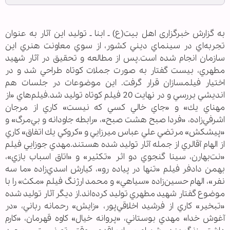
به گزارش خبرگزاری اهل بیت‏‏(ع) ـ ابنا ـ توليد اين آثار به عنوان
تجربه‌اي در سينماي ديني كشور، از سوي معاونت هنري اين
سازمان انجام شده است.پس از مطالعه و تحقيق در آثار شهيد
مطهري، بيست گفتار به صورت جملات كوتاه طراحي شد و در
اختيار فيلمسازان قرار گرفت. اين موضوعات در جلسات هم
انديشي بررسي و در نهايت 20 فيلم كوتاه توليد شد.فيلم‌هاي «از
مهناي يك» و «جاي خالي كسي كه نيست» كاري از مرجان
اشرفي‌زاده، «فردا صبح هشت صبح»، «رابطه جاودانه و بي‌مرگ» و
«پيشكش» مرتضي علي عباس ميرزايي و «كروكي يك اتفاق» كاري
از الهام آقالري از جمله آثار توليد شده هستند.مهدي جوزايي فيلم
«نت‌بهارن، سينا گنجوي دو اثر «تكثير» و «اتاق اسباب بازي»،
بهمن دادفر فيلم «تنها در پياده رو»، كيارش اسدي‌زاده «ما سه
نفر»، الهام حسين‌زاده «سياهي» و محمد ارژنگ فيلم «مكث» را با
موضوع گفتار شهيد مطهري توليد كرده‌اند.از ديگر آثار توليد شده
«تبخير» كاري از فرشيد اخلاقي‌پور، «زايش» رحمانه رباني، «در
آغوش خدا» مهدي بوستاني، «پروانه خيال» كاوه قهرمان، «كارم