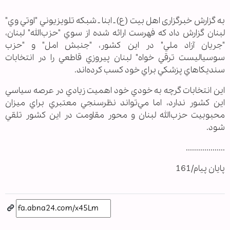
به گزارش خبرگزاری اهل بیت (ع) ـ ابنا ـ شبكه تلويزيوني "اوتي وي"
لبنان گزارش داد كه فهرست ارائه شده از سوي "حزب‌الله" لبنان،
"جريان آزاد ملي" در اين كشور، "جنبش امل" و "حزب
سوسياليست ترقي خواه" لبنان پيروزي قاطعي را در انتخابات
سنديكاهاي پزشكي براي خود كسب كرده‌اند.
اين انتخابات گرچه به خودي خود اهميت زيادي در عرصه سياسي
اين كشور ندارد، اما مي‌تواند نظرسنجي معتبري براي ميزان
محبوبيت حزب‌الله لبنان و محور مقاومت در اين كشور تلقي
شود.
...................
پایان پیام/161