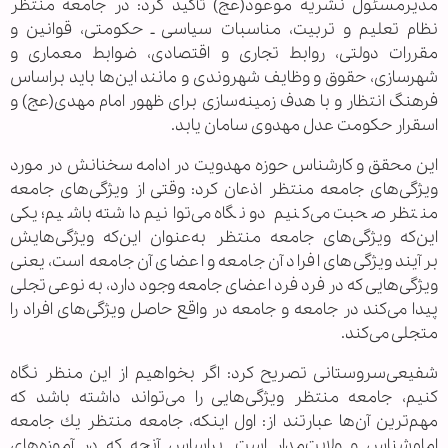
مديرمسئول نشريه موعود(عج) تأكيد كرد: در جامعه منتظر
نظام تعليم و تربيت، مناسبات سياسی ـ حكومتی، قوانين و
مقررات دولتی، روابط تجاری و اقتصادی، ضوابط معماری و
شهرسازی، حقوق و وظايف شهروندی و مانند اين‌ها بايد براساس
فرهنگ انتظار و با هدف زمينه‌سازی برای ظهور امام مهدی(عج) و
اسقرار حكومت عدل مهدوی سامان يابد.
اين محقق و كارشناس حوزه مهدويت در ادامه سخنانش در مورد
ويژگی‌های جامعه منتظر اذعان كرد: وقتی از ويژگی‌های جامعه
منتظر صحبت می‌كنيم دو نگاه می‌توانيم داشته باشيم؛ يكی
اين‌كه ويژگی‌های جامعه منتظر به‌عنوان اين‌كه ويژگی‌هايش
برآيند ويژگی‌های افراد آن جامعه و اعضای آن جامعه است، يعنی
ويژگی‌هايی كه در فرد فرد اعضای جامعه وجود دارد، به نوعی تجلی
پيدا می‌كند در جامعه و جامعه در واقع حاصل ويژگی‌های افراد را
متجلی می‌كند.
شفيعی‌سروستانی تصريح كرد: اگر بخواهيم از اين منظر نگاه
كنيم، جامعه منتظر ويژگی‌هايی را می‌تواند داشته باشد كه
مهم‌ترين آن‌ها عبارتند از: اول اينكه، جامعه منتظر يك جامعه
امام‌شناس و ولايت‌مدار است. براساس آنچه كه در آموزه‌های