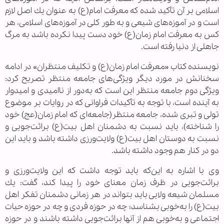
اسلامی بر آن تأكيد شده كه معرفت امام(ع) به عنوان يك اصل لازم
است و در آموزه‌های شيعی و به طور كلی در آموزه‌های اسلامی، هر
كس به معرفت امام زمان(ع) خود دست پيدا نكرده باشد به مرگ
جاهلی از دنيا رفته است.
نويسنده كتاب «معرفت امام زمان(ع) و تكليف منتظران» در ادامه
سخنانش در مورد ديگر ويژگی‌های جامعه منتظر تصريح كرد:
ويژگی‌‌ دوم جامعه منتظر اين است كه به‌دور از نااميدی و اميدوار
به آينده است، با توجه به تأكيدات فراوانی كه در روايات بر موضوع
تولی و تبری شده، جامعه منتظر(جامعه‌ای كه امام زمان(عج) خود
را شناخته)، بايد نسبت به دشمنان اهل ‌بيت(ع) برائت‌جويی و
نسبت به دوستان اهل ‌بيت(ع) ولايت‌ورزی داشته باشد و بايد اين
دو در كنار هم وجود داشته باشد.
وی با اشاره به اين‌كه بايد توجه داشت كه اين ولايت‌ورزی و
برائت‌جويی در ظرف زمان معنای خود را پيدا كند، گفت: يك
مسلمان شيعه ولايی بايد بتواند در هر زمانی دشمنان تفكر اهل‌
بيت(ع) را به‌خوبی بشناسد؛ چه در حوزه فردی و چه در حوزه حيات
اجتماعی و به‌خوبی هم از آنها برائت‌جويی داشته باشند و در حوزه