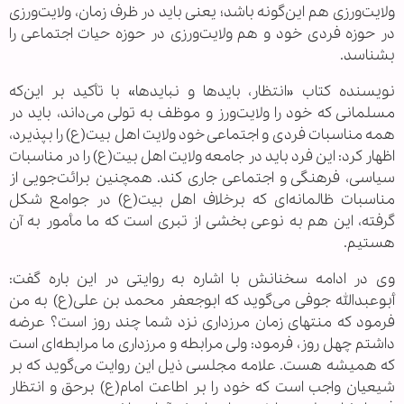
ولايت‌ورزی هم اين‌گونه باشد؛ يعنی بايد در ظرف زمان، ولايت‌ورزی
در حوزه فردی خود و هم ولايت‌ورزی در حوزه حيات اجتماعی را
بشناسد.
نويسنده كتاب «انتظار، بايدها و نبايدها» با تأكيد بر اين‌كه
مسلمانی كه خود را ولايت‌ورز و موظف به تولی می‌داند، بايد در
همه مناسبات فردی و اجتماعی خود ولايت اهل ‌بيت(ع) را بپذيرد،
اظهار كرد: اين فرد بايد در جامعه‌ ولايت اهل ‌بيت(ع) را در مناسبات
سياسی، فرهنگی و اجتماعی جاری كند. همچنين برائت‌جويی از
مناسبات ظالمانه‌ای كه برخلاف اهل ‌بيت(ع) در جوامع شكل
گرفته، اين هم به نوعی بخشی از تبری است كه ما مأمور به آن
هستيم.
وی در ادامه سخنانش با اشاره به روايتی در اين باره گفت:
أبوعبدالله جوفی می‌گويد كه ابوجعفر محمد بن ‌علی(ع) به من
فرمود كه منتهای زمان مرزداری نزد شما چند روز است؟ عرضه
داشتم چهل روز، فرمود: ولی مرابطه و مرزداری ما مرابطه‌ای است
كه هميشه هست. علامه مجلسی ذيل اين روايت می‌گويد كه بر
شيعيان واجب است كه خود را بر اطاعت امام(ع) برحق و انتظار