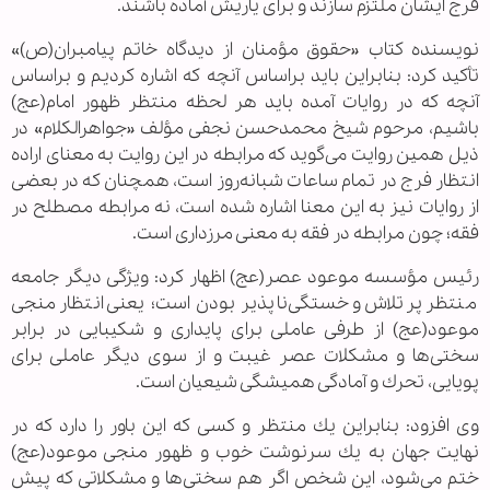
فرج ايشان ملتزم سازند و برای ياريش آماده باشند.
نويسنده كتاب «حقوق مؤمنان از ديدگاه خاتم پيامبران(ص)»
تأكيد كرد: بنابراين بايد براساس آنچه كه اشاره كرديم و براساس
آنچه كه در روايات آمده بايد هر لحظه منتظر ظهور امام(عج)
باشيم، مرحوم شيخ محمدحسن نجفی مؤلف «جواهرالكلام» در
ذيل همين روايت می‌گويد كه مرابطه در اين روايت به معنای اراده
انتظار فرج در تمام ساعات شبانه‌روز است، همچنان كه در بعضی
از روايات نيز به اين معنا اشاره شده است، نه مرابطه مصطلح در
فقه؛ چون مرابطه در فقه به معنی مرزداری است.
رئيس مؤسسه موعود عصر(عج) اظهار كرد: ويژگی ديگر جامعه
منتظر پرتلاش و خستگی‌ناپذير بودن است؛ يعنی انتظار منجی
موعود(عج) از طرفی عاملی برای پايداری و شكيبايی در برابر
سختی‌ها و مشكلات عصر غيبت و از سوی ديگر عاملی برای
پويايی، تحرك و آمادگی هميشگی شيعيان است.
وی افزود: بنابراين يك منتظر و كسی كه اين باور را دارد كه در
نهايت جهان به يك سرنوشت خوب و ظهور منجی موعود(عج)
ختم می‌شود، اين شخص اگر هم سختی‌ها و مشكلاتی كه پيش