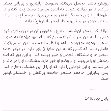
رويش باشد، تحمل می‌كند، مقاومت، پايداری و پويايی پيشه
می‌كند تا در نهايت بتواند به آينده موعود دست پيدا كند و به
علاوه اين تلاش خستگی‌ناپذير موقعی می‌تواند معنا پيدا كند كه
منتظر خود را در مرئی و منظر امام زمانش(ع) بداند.
مؤلف كتاب «جريان‌شناسی دفاع از حقوق زنان در ايران» اظهار كرد:
وقتی ما به اين امر قائل هستيم كه امام مهدی(عج) به عنوان
منجی موعود موجود و شاهد و ناظر ما هستند، اين امر می‌تواند
عاملی باشد كه كسی كه به اين امام(ع) باور دارد، در برابر همه
سختی‌ها و مشكلات تحمل و صبر پيشه كند، با اين باور كه امام
زمانش او را می‌بيند و از وضع او خبر دارد، مشكلات او را می‌داند و
می‌شناسد و اين توانايی را دارد كه او را از اين مشكلات خارج كند؛
پس بنابراين جامعه منتظر جامعه پرتلاش و خستگی‌ناپذير
است.
...................
پایان پیام/146