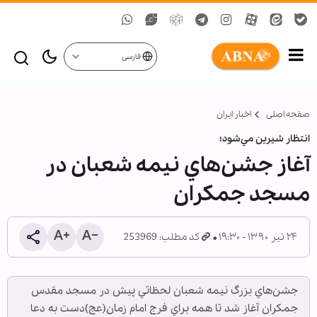
فارسی
صفحه اصلی
اخبار ایران
انتظار شيرين مي‌شود؛
آغاز جشن‌هاي نيمه شعبان در
مسجد جمكران
۲۴ تیر ۱۳۹۰ - ۱۹:۳۰
کد مطلب: 253969
جشن‌هاي بزرگ نيمه شعبان لحظاتي پيش در مسجد مقدس
جمكران آغاز شد تا همه براي فرج امام زمان(عج)دست به دعا