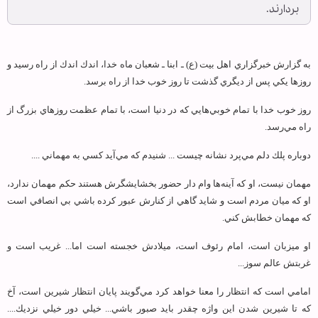
بردارند.
به گزارش خبرگزاري اهل بیت (ع) ـ ابنا ـ شعبان ماه خدا، اندك اندك از راه رسيد و
روزها يكي پس از ديگري گذشت تا روز خوب خدا از راه برسد.
روز خوب خدا با تمام خوبي‌هايي كه در دنيا است، با تمام عظمت روزهاي بزرگ از
راه مي‌رسد.
دوباره پلك دلم مي‌پرد نشانه چيست ... شنيدم كه مي‌آيد كسي به مهماني ....
مهمان نيست، او كه آينه‌ها وام دار حضور بخشايشگرش هستند حكم مهمان ندارد،
او كه ميان مردم است و شايد گاهي از كنارش عبور كرده باشي بي انصافي است
كه مهمان خطابش كني.
او ميزبان است، امام رئوف است، ميلادش خجسته است اما... غريب است و
غربتش عالم سوز...
امامي است كه انتظار را معنا خواهد كرد مي‌گويند پايان انتظار شيرين است، آخ
كه تا شيرين شدن اين واژه چقدر بايد صبور باشي... خيلي دور خيلي نزديك....