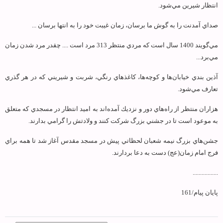
انتظار شيرين مي‌شود.
صداي آمدنت را به گوش ما برسان، زمان غيبت خود را به انتها برسان ...
مي‌گويند 1400 سال است كه مردي منتظر 313 مرد است .... چقدر مرد شدن زمان
مي‌برد...
آذين بندي خيابان‌ها و كوچه‌ها، كاغذهاي رنگي، شربت و شيريني كه در هر گذري
تعارف مي‌شود.
هزاران منتظر از راه‌هاي دور و نزديك آمده‌اند به اميد انتظار در مسجدي كه متعلق
به موعود است تا در جشني بزرگ شركت كنند و ولادتش را گرامي بدارند.
جشن‌هاي بزرگ نيمه شعبان لحظاتي پيش در مسجد مقدس آغاز شد تا همه براي
فرج امام زمان(عج) دست به دعا بردارند.
.................
پایان پیام/161