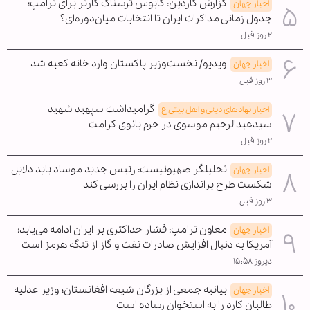
گزارش گاردین: کابوس ترسناک کارتر برای ترامپ؛
اخبار جهان
جدول زمانی مذاکرات ایران تا انتخابات میان‌دوره‌ای؟
۲ روز قبل
ویدیو/ نخست‌وزیر پاکستان وارد خانه کعبه شد
اخبار جهان
۳ روز قبل
گرامیداشت سپهبد شهید
اخبار نهادهای دینی و اهل بیتی ع
سیدعبدالرحیم موسوی در حرم بانوی کرامت
۲ روز قبل
تحلیلگر صهیونیست: رئیس جدید موساد باید دلایل
اخبار جهان
شکست طرح براندازی نظام ایران را بررسی کند
۳ روز قبل
معاون ترامپ: فشار حداکثری بر ایران ادامه می‌یابد؛
اخبار جهان
آمریکا به دنبال افزایش صادرات نفت و گاز از تنگه هرمز است
دیروز ۱۵:۵۸
بیانیه جمعی از بزرگان شیعه افغانستان؛ وزیر عدلیه
اخبار جهان
طالبان کارد را به استخوان رساده است