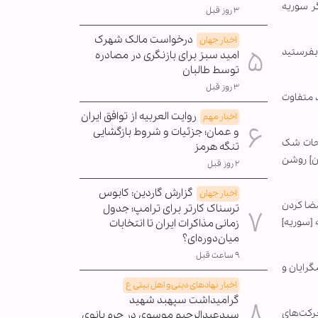
ر سوریه
۳ روز قبل
درخواست مالک شهرک
اخبار جهان
 بفرستید
امید سبز برای بازنگری در مصادره
توسط طالبان
۳ روز قبل
د متفاوت
روایت العربیه از توافق ایران
اخبار مهم
و عمان؛ جزئیات و شروط بازگشایی
لاحات شک
تنگه هرمز
ان] روشن
۲ روز قبل
گزارش گاردین: کابوس
اخبار جهان
مضا کردن
ترسناک کارتر برای ترامپ؛ جدول
 [سوریه]
زمانی مذاکرات ایران تا انتخابات
میان‌دوره‌ای؟
۹ ساعت قبل
گرایان و
اخبار نهادهای دینی و اهل بیتی ع
گرامیداشت سپهبد شهید
رکت‌های
سیدعبدالرحیم موسوی در حرم بانوی