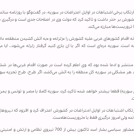
 ارتکاب برخی اشتباهات در اوایل اعتراضات در سوریه، در گفت‌وگو با روزنامه ساند
ه کشورش بر حذر داشت و تاکید کرد که دولت وی در اصلاحات جدی است و درگیری 
تروریست‌ها مبارزه می‌کند.
نه اقدام کشورهای غربی علیه کشورش را «زلزله» و «به آتش کشیدن منطقه» دان
ست. سوریه دره‌ای است که اگر با آن بازی کنید گرفتار زلزله می‌شود... آیا م
 منتشر و ادعا شده بود که وی اعلام کرده است در صورت اقدام غربی‌ها در 
د هر مشکلی در سوریه کل منطقه را به آتش می‌کشد. اگر طرح، طرح تجزیه سو
 سوریه) قطعا بیشتر خواهد شد» تاکید کرد: سوریه کاملا با مصر و تونس و یم
.
تکاب اشتباهات در اوایل اعتراضات در کشورش اعتراف کرد و افزود که نیروهای
ند» ولی امروز درگیری فقط با «تروریست‌ها»ست.
گروهک‌های مسلح در سوریه که بنا بر گفته بثینه شعبان مشاور سیاسی بشار اسد تاکنون بیش از 700 نیروی نظا