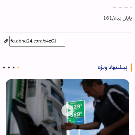
..................
پایان پیام/161
پیشنهاد ویژه