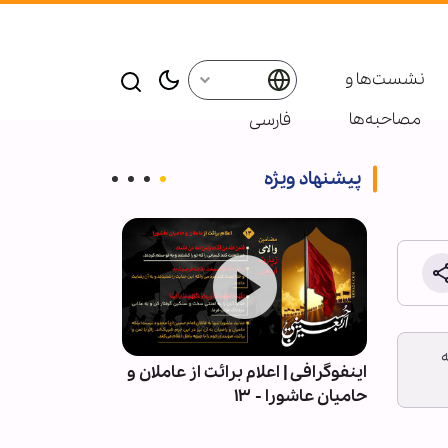
نشست‌ها و
مصاحبه‌ها
فارسی
پیشنهاد ویژه
ه
| قلمِ
اینفوگرافی | اعلام برائت از عاملان و
اربعین در میان 
حامیان عاشورا - ۱۳
آیین عاشورایی