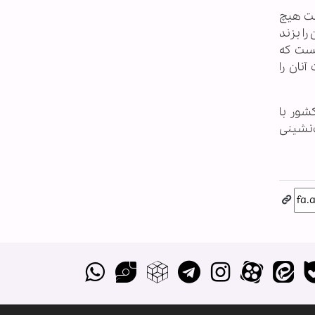
و تحت هیچ
را بزند
نست که
ت آنان را
شور با
‌نشینی