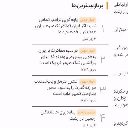
یاری هستند که نمی‌دانند فرار خلبان سوری به اردن با جنگنده میگ-21 چه ارتباطی
پربازدیدترین‌ها
 پس از رصد
یاوه‌گویی ترامپ تمامی
اخبار جهان
ندارد؛ اگر ایران توافق نکند، رهبر آن را
تبع آن
هدف قرار خواهیم داد!
۳ روز قبل
دن فرار
ترامپ: مذاکرات با ایران
اخبار جهان
ر شد و
به‌خوبی پیش می‌رود؛ توافق برای
بازگشایی تنگه هرمز نزدیک است!
دیروز ۱۷:۲۸
یه شوکه شدند وقتی شنیدند که هواپیمای میگ 21 سوریه پس از
کنترل هرمز و باب‌المندب
اخبار جهان
موازنه قدرت را به سود محور
ر نکرده
مقاومت تغییر داده است
ه وطن و
دیروز ۱۶:۳۰
واپیما
پیاده‌روی جاماندگان
چندرسانه‌ای
اربعین در رشت
کردید و
۳ روز قبل