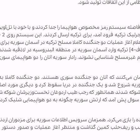
ی از این اتفاقات تولید شود.
سرائیلی بلافاصله سیستم رمز مخصوص هواپیما را جدا کردند و با خود با تل‌آوی
مشابه آن را ب
ام آغاز عملیات دو جنگنده کاملا مسلح ترکیه در آسمان سوریه برای 
چندین نقطه نظامی سوریه فرا رسید. دو جنگنده [اف-4] ترکیه وارد آسمان سوریه در منطقه البدروسیه در لاذقیه 
چشم غیرمسلح شناسایی نشوند. رادار سوریه آنان را دو هواپیمای سور
مان می‌کنند که آنان دو جنگنده سوری هستند. دو جنگنده کاملا ب
سوریه شروع شد و یک جنگنده در دریا سقوط کرد و دیگری مورد اصاب
ای شوکه شدند همانطور که رجب طیب اردوغان نخست‌وزیرشان شوکه شد
ین سوال پش آمد که ارتش سوریه چگونه به دو هواپیمایی شلیک کرد ک
ا بازی می‌کرد. همزمان سرویس اطلاعات سوریه برای مزدوران اردنی
دلب و ریف‌حلب کمین گذاشت و منتظر آغاز عملیات و صدور دستور ا