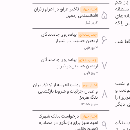
مباران می‌کرد؟» که در ادامه نوشت: یک روز بعد، جمعه 22 ژوئن باز هم
 منطقه
تأخیر عراق در اعزام زائران
اخبار جهان
افغانستانی اربعین
انه‌های
س را که
۲ روز قبل
پیاده‌روی جاماندگان
چندرسانه‌ای
اربعین حسینی در شیراز
ده ترکیه که ساقط شد،
۳ روز قبل
پیاده‌روی جاماندگان
چندرسانه‌ای
اربعین حسینی در تبریز
۳ روز قبل
 و همه
روایت العربیه از توافق ایران
اخبار مهم
ودند و
و عمان؛ جزئیات و شروط بازگشایی
ری) را
تنگه هرمز
ی دیگر
دیروز ۱۳:۵۵
درخواست مالک شهرک
اخبار جهان
دستگاه
امید سبز برای بازنگری در مصادره
توسط طالبان
لاعی از