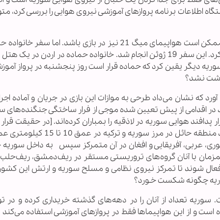
داشت. اما زمانیکه دستگاه اطلاعات برنامه پروازهای آموزشی نیروی هوایی را بررسی کرد،
اینجا، شک دستگاه اطلاعاتی سوریه بیشتر شد که ممکن است هواپیمای میگ 21 نیز در بازی باشد. اما س
ریه دیگر یقین کرد که حماده قرار است روز پنجشنبه در پرواز آموز
رد که نشان می‌داد طرحی به موازات این بازی در جریان و آماده اج
د در اقدامی از پیش تعیین شده موجی از فرار ساختگی جنگنده‌های سو
ار پدافند هوایی سوریه در لاذقیه را بمباران کرده‌اند. [در حقیقت قرار 
پدافندها بمباران شود] قرار بود این کارها برای ایجاد منطقه حائل در مرز سوریه
ری، عربی، آفریقایی و افغان در آن متمرکز سپس به داخل سوریه ح
زمان با آنان گروه‌های تروریستی مستقر در ریف‌دمشق، ریف‌حلب، 
 فعال شوند تا تمرکز نیروی نظامی و مسلح سوریه و ارتش این کشور
سوریه چگونه شکست خـورد؟
 ساخت سال 1959 روسیه است. سوریه تعداد از آنان را در دهه‌های گذشته خریداری کرده و در 
ه است و از این هواپیماها فقط در پروازهای آموزشی استفاده می‌کند ب