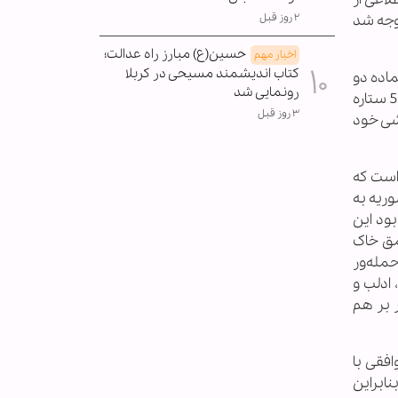
۲ روز قبل
 متوجه شد
حسین(ع) مبارز راه عدالت؛
اخبار مهم
کتاب اندیشمند مسیحی در کربلا
فر خانواده حماده دو
رونمایی شد
روز قبل از فرار او به اردن تردیدها را به یقین تبدیل کرد. این سفر 19 ژوئن انجام شد. خانواده حماده در اردن در یک هتل 5 ستاره
۳ روز قبل
شی خود
راست که
ریه به
بود این
 و ترکیه در عمق 10 تا 15 کیلومتری عمق خاک
مله‌ور
ادلب و
 بر هم
توافقی با
نابراین