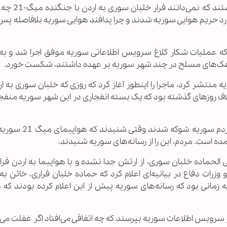
به گزارش خبرگزاری اهل‌بیت(ع) ـ ابنا ـ بس
نده‌های اف-4 ترکیه که جمعه 22 ژوئن وارد حریم هوایی سوریه شدند و چرا پدافند هوایی سوریه بلافاصله
 که عملیات شکار کلاغ سرویس اطلاعاتی سوریه موفق اجرا شد و به 
روهک‌های مسلح در چند شهر سوریه بر عهده داشتند،‌ شکست خورد.
ه منتشر کرد، ماجرا را اینطور آغاز کرد که روزی که خلبان سوری به ار
لاف روزهای گذشته بود که یک بسته انفجاری در این شهر سوریه منفج
دام پرس نوشت: قبل از ظهر پنجشنبه 21 ژوئن مردم سور
ده است. مردم، این را از رسانه‌های سوریه شنیدند.
 الحماده خلبان سوری، از ارتش جدا نشده و با هواپیما به اردن فرا
زرات دفاع در بیانیه‌ای اعلام کرد که حماده خلبان فراری، خائن ب
انی بود که رسانه‌های سوریه پیش از این اعلام کرده بودند که ه
 سرویس اطلاعات سوریه بپرسند که چه اتفاقی می‌افتاد اگر غفلت می‌