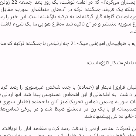
خلبان فراری قبل از فرار نقاطی متعلق به ارتش را ب
که یک فروند جنگنده ترکه در آب‌های منطقه‌ای سوریه مقابل
اصابت گلوله قرار گرفته اما به ترکیه بازگشته است. این خبر را رس
 دفاع سوریه منتشر و در آن تاکید شد «دفاع هوایی ما یک شیء ناشنا
».
حال سوال مهم این است «فرار خلبان سوری به اردن» با هواپیمای آموزشی میگ-21 چه ارتباطی با جنگن
 نام «شکار کلاغ» است؛
بان فراری] دیدار او (حماده) با چند شخص غیرسوری را رصد کرد
داشت. به اطلاعاتی از این اشخاص دسترسی پیدا شد. آنها اردنی ب
ت سوریه چندین تماس تحریک‌آمیز آنان با حماده (خلبان سوری فرا
 صمیمانه او با یک زن در دمشق ضبظ شد و در برخی تماس‌ها
 خانواده‌اش پیشنهاد شد.
 تحرکات عناصر اردنی را بدقت رصد کرد و مقاصد آنان را دریافت. 
ش‌های فقط برای جدا کردن یک خلبان از نیروی هوایی سوریه است و اط