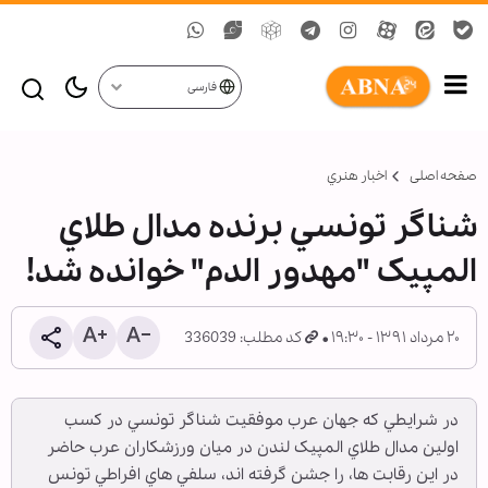
فارسی
صفحه اصلی
اخبار هنري
شناگر تونسي برنده مدال طلاي
المپيک "مهدور الدم" خوانده شد!
۲۰ مرداد ۱۳۹۱ - ۱۹:۳۰
کد مطلب: 336039
در شرايطي که جهان عرب موفقيت شناگر تونسي در کسب
اولين مدال طلاي المپيک لندن در ميان ورزشکاران عرب حاضر
در اين رقابت ها، را جشن گرفته اند، سلفي هاي افراطي تونس