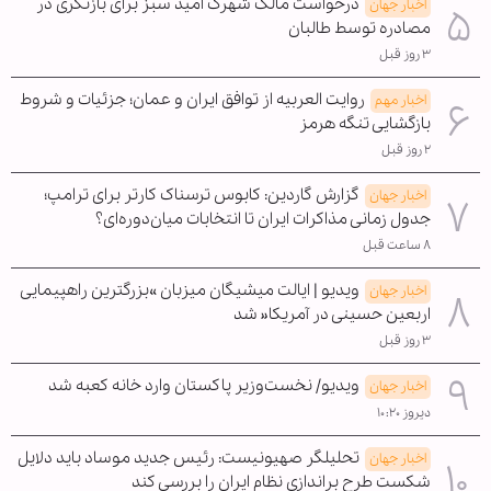
درخواست مالک شهرک امید سبز برای بازنگری در
اخبار جهان
مصادره توسط طالبان
۳ روز قبل
روایت العربیه از توافق ایران و عمان؛ جزئیات و شروط
اخبار مهم
بازگشایی تنگه هرمز
۲ روز قبل
گزارش گاردین: کابوس ترسناک کارتر برای ترامپ؛
اخبار جهان
جدول زمانی مذاکرات ایران تا انتخابات میان‌دوره‌ای؟
۸ ساعت قبل
ویدیو | ایالت میشیگان میزبان »بزرگترین راهپیمایی
اخبار جهان
اربعین حسینی در آمریکا« شد
۳ روز قبل
ویدیو/ نخست‌وزیر پاکستان وارد خانه کعبه شد
اخبار جهان
دیروز ۱۰:۲۰
تحلیلگر صهیونیست: رئیس جدید موساد باید دلایل
اخبار جهان
شکست طرح براندازی نظام ایران را بررسی کند