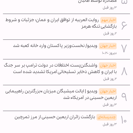
مصادره توسط طالبان
۳ روز قبل
روایت العربیه از توافق ایران و عمان؛ جزئیات و شروط
اخبار مهم
بازگشایی تنگه هرمز
۲ روز قبل
ویدیو/ نخست‌وزیر پاکستان وارد خانه کعبه شد
اخبار جهان
دیروز ۱۰:۲۰
واشنگتن‌پست: اختلافات در دولت ترامپ بر سر جنگ
اخبار جهان
با ایران و کاهش ذخایر تسلیحاتی آمریکا تشدید شده است
۲ روز قبل
ویدیو | ایالت میشیگان میزبان »بزرگترین راهپیمایی
اخبار جهان
اربعین حسینی در آمریکا« شد
۳ روز قبل
بازگشت زائران اربعین حسینی از مرز تمرچین
چندرسانه‌ای
۳ روز قبل