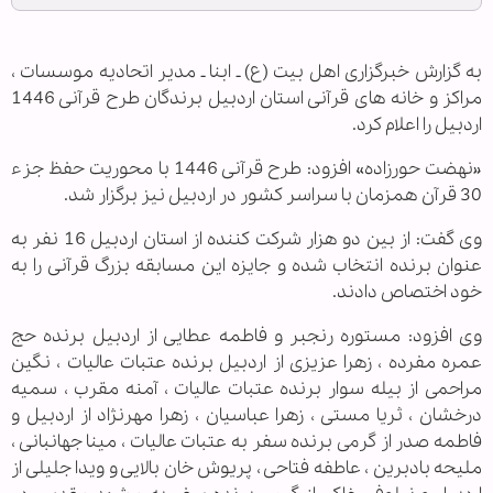
به گزارش خبرگزاری اهل بیت (ع) ـ ابنا ـ مدیر اتحادیه موسسات ،
مراکز و خانه های قرآنی استان اردبیل برندگان طرح قرآنی 1446
اردبیل را اعلام کرد.
«نهضت حورزاده» افزود: طرح قرآنی 1446 با محوریت حفظ جزء
30 قرآن همزمان با سراسر کشور در اردبیل نیز برگزار شد.
وی گفت: از بین دو هزار شرکت کننده از استان اردبیل 16 نفر به
عنوان برنده انتخاب شده و جایزه این مسابقه بزرگ قرآنی را به
خود اختصاص دادند.
وی افزود: مستوره رنجبر و فاطمه عطایی از اردبیل برنده حج
عمره مفرده ، زهرا عزیزی از اردبیل برنده عتبات عالیات ، نگین
مراحمی از بیله سوار برنده عتبات عالیات ، آمنه مقرب ، سمیه
درخشان ، ثریا مستی ، زهرا عباسیان ، زهرا مهرنژاد از اردبیل و
فاطمه صدر از گرمی برنده سفر به عتبات عالیات ، مینا جهانبانی ،
ملیحه بادبرین ، عاطفه فتاحی ، پریوش خان بالایی و ویدا جلیلی از