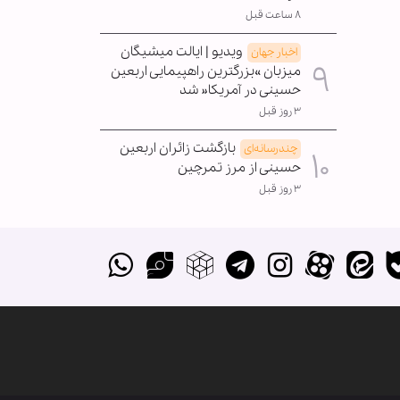
۸ ساعت قبل
ویدیو | ایالت میشیگان
اخبار جهان
میزبان »بزرگترین راهپیمایی اربعین
حسینی در آمریکا« شد
۳ روز قبل
بازگشت زائران اربعین
چندرسانه‌ای
حسینی از مرز تمرچین
۳ روز قبل