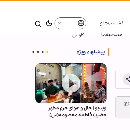
نشست‌ها و
مصاحبه‌ها
فارسی
پیشنهاد ویژه
(ع)
 |
ویدیو | حال و هوای حرم مطهر
حجت الاسلام سی
حضرت فاطمه معصومه(س)
فانی را وداع گف