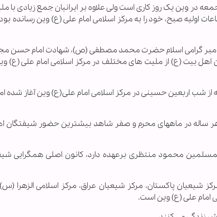
وز جمعه در وین یک روز کاری است ولی علاوه بر ایرانیان جمع زیادی با م
اعات اولیه صبح، خود را به مرکز اسلامی امام علی (ع) وین رسانده بودن
یامبر گرامی اسلام حضرت محمد مصطفی (ص)، شهادت امام حسن مج
اهل بیت (ع) از ملیت های مختلف در مرکز اسلامی امام علی (ع) وین
که از شب اربعین حسینی در مرکز اسلامی امام علی(ع) وین آغاز شده 
 هر ساله در ماههای محرم و صفر شاهد بیشترین حضور شیفتگان ا
والمسلمین محمود منتظری برعهده دارد، کانون اصلی همگرایی شیع
ز شیعیان پاکستان، مرکز شیعیان عراق، مرکز اسلامی الزهرا (س) 
 امام علی (ع) وین است.