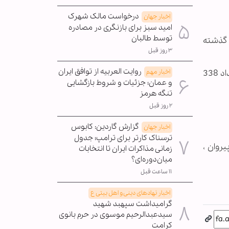
درخواست مالک شهرک
اخبار جهان
امید سبز برای بازنگری در مصادره
توسط طالبان
 زندگی می کردند، امروزه این رقم از 500 هزار نفر گذشته
۳ روز قبل
روایت العربیه از توافق ایران
اخبار مهم
طبق این آمار، در سال 1981 میلادی 76 هزارو 939 نفر ، در سال 1991 تعداد 157 هزارو 776 نفر و در سال 2001 تعداد 338
و عمان؛ جزئیات و شروط بازگشایی
تنگه هرمز
۲ روز قبل
گزارش گاردین: کابوس
اخبار جهان
ترسناک کارتر برای ترامپ؛ جدول
روان ،
زمانی مذاکرات ایران تا انتخابات
میان‌دوره‌ای؟
۱۱ ساعت قبل
اخبار نهادهای دینی و اهل بیتی ع
گرامیداشت سپهبد شهید
سیدعبدالرحیم موسوی در حرم بانوی
کرامت