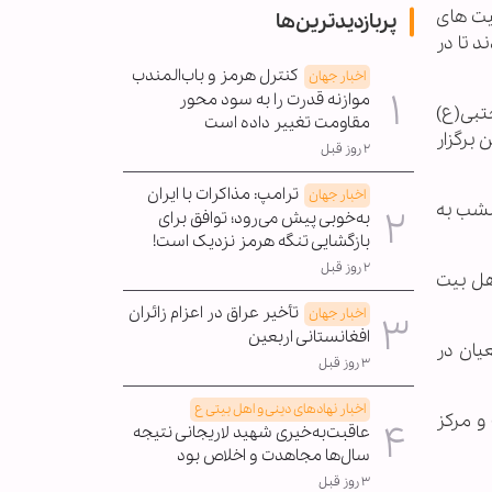
لیت های
پربازدیدترین‌ها
د تا در
کنترل هرمز و باب‌المندب
اخبار جهان
موازنه قدرت را به سود محور
تبی(ع)
مقاومت تغییر داده است
 برگزار
۲ روز قبل
ترامپ: مذاکرات با ایران
اخبار جهان
امشب به
به‌خوبی پیش می‌رود؛ توافق برای
بازگشایی تنگه هرمز نزدیک است!
۲ روز قبل
هل بیت
تأخیر عراق در اعزام زائران
اخبار جهان
افغانستانی اربعین
یان در
۳ روز قبل
اخبار نهادهای دینی و اهل بیتی ع
و مرکز
عاقبت‌به‌خیری شهید لاریجانی نتیجه
سال‌ها مجاهدت و اخلاص بود
۳ روز قبل