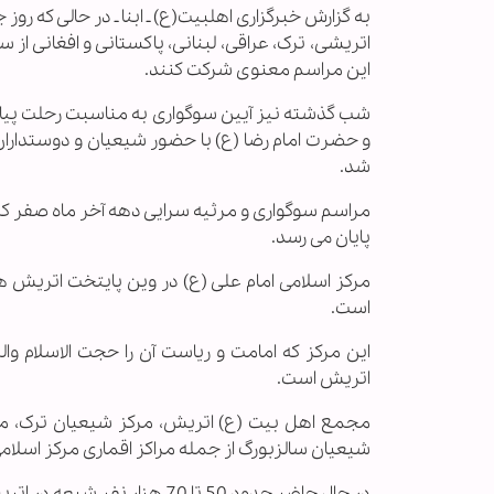
به گزارش خبرگزاری اهل‏بیت(ع) ـ ابنا ـ در حالی که ر
اتریشی، ترک، عراقی، لبنانی، پاکستانی و افغانی از س
این مراسم معنوی شرکت کنند.
شب گذشته نیز آیین سوگواری به مناسبت رحلت پ
و حضرت امام رضا (ع) با حضور شیعیان و دوستداران 
شد.
مراسم‌ سوگواری و مرثیه سرایی دهه آخر ‌ماه‌ صفر 
پایان می رسد.
مرکز اسلامی امام علی (ع) در وین پایتخت اتریش
است.
این مرکز که امامت و ریاست آن را حجت الاسلام 
اتریش است.
مجمع اهل بیت (ع) اتریش، مرکز شیعیان ترک، مرک
شیعیان سالزبورگ از جمله مراکز اقماری مرکز اسلامی
در حال حاضر حدود 50 تا 70 هزار نفر شیعه در اتریش زندگی می کنند.