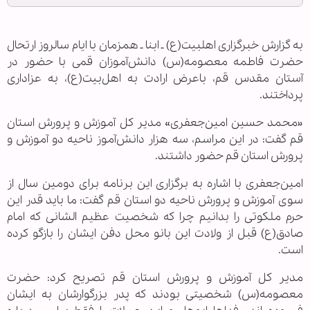
به گزارش خبرگزاری اهل‏بیت(ع) ـ ابنا ـ همزمان با ایام سالروز ارتحال
حضرت فاطمه معصومه(س) دانش‌آموزان قمی با حضور در
آستان مقدس قم، باعرض ارادت به اهل‌بیت(ع)،‌ به عزاداری
پرداختند.
«محمد حسین امین‌جعفری» مدیر کل آموزش و پرورش استان
قم گفت: در این مراسم، سه هزار دانش‌آموز ناحیه دو آموزش و
پرورش استان قم حضور داشتند.
امین‌جعفری با اشاره به برگزاری این برنامه برای دومین سال از
سوی آموزش و پرورش ناحیه دو استان قم گفت: ما باید قدر این
حرم ملکوتی را بدانیم چرا که شخصیت عظیم الشانی که امام
صادق(ع) قبل از ولادت این بانو محل دفن ایشان را بازگو کرده
است.
مدیر کل آموزش و پرورش استان قم تصریح کرد:‌ حضرت
معصومه(س) شخصیتی بودند که پدر بزرگوارشان به ایشان