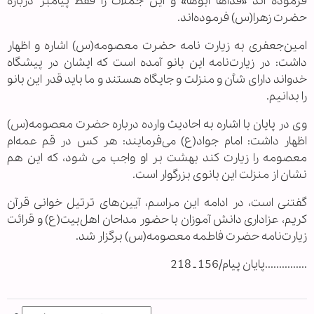
فرموده اند «فداها ابوها» و این جملات را فقط پیامبر درباره
حضرت زهرا(س) فرموده‌اند.
امین‌جعفری به زیارت نامه حضرت معصومه(س) اشاره و اظهار
داشت: ‌در زیارت‌نامه این بانو آمده است که ایشان در پیشگاه
خدواند دارای شأن و منزلت و جایگاه هستند و ما باید قدر این بانو
را بدانیم.
وی در پایان با اشاره به احادیث وارده درباره حضرت معصومه(س)
اظهار داشت: ‌امام جواد(ع) می‌فرمایند: هر کس در قم عمه‌ام
معصومه را زیارت کند بهشت بر او واجب می شود، که این هم
نشان از منزلت این بانوی بزرگوار است.
گفتنی است، در ادامه این مراسم، آیین‌های ترتیل خوانی قرآن
کریم، عزاداری دانش آموزان با حضور مداحان اهل‌بیت(ع) و قرائت
زیارت‌نامه حضرت فاطمه معصومه(س) برگزار شد.
...............پایان پیام/156 ـ 218