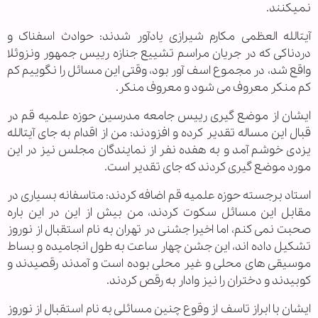
نمی‎کنند.
آیت‎الله العظمی مکارم شیرازی یادآور شدند: حوادث اسفناک و
دردناکی که در جریان مراسم تشییع جنازه رییس جمهور ونزوئلا
واقع شد، در مجموع اسف آور بود، وقتی این مسائل را نگوییم کم
کم منکر معروف می شود و معروف منکر.
ایشان از موضع گیری رییس جامعه مدرسین حوزه علمیه قم در
قبال این مساله تقدیر کرده و افزودند:‌ من از اقدام به جای آیت‎الله
یزدی خوشم آمد و به هفده نفر از نمایندگان مجلس نیز در این
مورد موضع گیری کردند که جای تقدیر است.
استاد برجسته حوزه علميه قم اضافه کردند: متاسفانه بسیاری در
مقابل این مسائل سکوت کردند، من بیش از این در این باره
صحبت نمی کنم، اما اخیرا جشنی در تهران به نام استقبال از نوروز
تشکیل داده اند، این جشن چهار ساعت به طول انجامیده و بساط
موسیقی های محلی و غیر محلی بوده است و آمدند رقصیدند و
کوبیدند و دختران را نیز وادار به رقص کردند.
ایشان با ابراز تاسف از وقوع چنین مسائلی به نام استقبال از نوروز