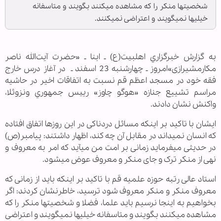
شخصیت‎ها منکر را که مشاهده می‎کنند بگویند و متاسفانه
خیلی‎ها نمی‎گویند و اعتراضی نمی‎کنند.
به گزارش خبرگزاري اهل‎بيت(ع) ـ ابنا ـ «حضرت آیت‌الله ناصر
مکارم‎شیرازی»امروز ـ چهارشنبه 23 اسفند ـ در آغاز درس خارج
فقه خود در مسجد اعظم قم نسبت به اتفاقات اخیر در حاشیه
مراسم تشییع جنازه «هوگو چاوز» رييس جمهوري ونزوئلا،
واکنش نشان دادند.
ایشان با تاکید بر اینکه مسائل دردناکی در این روزها اتفاق افتاده
که انسان نمی‎داند در مقابل آن چه کند، اظهار داشتند:‌ پیامبر(ص)
در حدیثی می‎فرماید زمانی بر امت من می‎آید که امر به معروف و
نهی از منکر ترک و جای منکر و معروف عوض می‎شود.
استاد عالی رتبه حوزه علمیه قم با تاکید بر اینکه باید از زمانی که
معروف منکر و منکر معروف شود ترسید، خاطرنشان کردند: اگر
بخواهیم به اینجا نرسیم باید علما، فضلا و شخصیت‎ها منکر را که
مشاهده می‎کنند بگویند و متاسفانه خیلی‎ها نمی‎گویند و اعتراضی