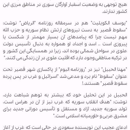
هیچ توجهی به وضعیت اسفبار آوارگان سوری در مناطق مرزی این
کشور ندارند.
"یوسف الکویلیت" هم در سرمقاله روزنامه "الریاض" نوشت:
"سقوط قصیر به دست نیروهای ارتش نظام سوریه و حزب الله
مهم نیست چرا که پیامدهای آن بسیار مهمتر از شکست یا
پیروزی است .. اسد و اجداد او همواره به دنبال تأسیس دولت
علوی در سواحل شمالی بوده اند، زیرا در همسایگی این کشور و
در ترکیه مناطقی وجود دارد که اقلیت علوی در آن زندگی می کنند."
"مهنا الحبیل" نیز در "روزنامه الیوم" از پاکسازی شهر قصیر تحت
عنوان "سقوط" نام برد و مدعی شد "اسرائیل و غرب در پس پرده
سقوط قصیر" هستند.!
الحبیل در این تحلیل خود که بیشتر به توهم شباهت دارد،
نوشت: "هدف انقلاب سوریه که غرب نیز از آن در هراس است،
تولد سوریه جدید، آزاد و مستقل و تأسیس دورانی جدید برای
مشرق عربی و خاورمیانه اسلامی است."
ادعای عجیب این نویسنده سعودی در حالی است که غرب از آغاز