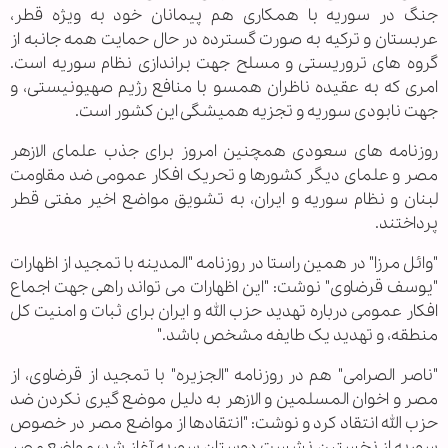
جنگ در سوریه با همکاری هم پیمانان خود به ویژه قطر،
عربستان و ترکیه به صورت گسترده در حال حمایت همه جانبه از
گروه های تروریستی و مسلح جهت براندازی نظام سوریه است.
امری که به عقیده ناظران همسو با منافع رژیم صهیونیستی، و
جهت نابودی سوریه و تجزیه همیشگی این کشور است.
روزنامه های سعودی همچنین امروز برای جذب علمای الازهر
مصر و علمای دیگر کشورها و تحریک افکار عمومی ضد مقاومت
لبنان و نظام سوریه و ایران، به تشویق مواضع اخیر مفتی قطر
پرداختند.
"وائل مرزا" در همین راستا در روزنامه "المدینه با تمجید از اظهارات
"یوسف قرضاوی" نوشت: "این اظهارات می تواند راهی جهت اجماع
افکار عمومی درباره تهدید حزب الله و ایران برای ثبات و امنیت کل
منطقه، و تهدید یک طایفه مشخص باشد."
"ناصر الصرامی" هم در روزنامه "الجزیره" با تمجید از قرضاوی، از
مصر و اخوان المسلمین و الازهر به دلیل موضع گیری نکردن ضد
حزب الله انتقاد کرد و نوشت: "انتقادها از مواضع مصر در خصوص
سوریه از نخستین نشست دوستان سوریه آغاز شد؛ مواضع مصر