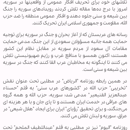
تلاشهای خود برای تحریف افکار عمومی از واقعیتها در سوریه،
امروز با درج ده‌ها مقاله‌ تلاش کردند رویدادهای سوریه را جنگ
بین شیعه و سنی جلوه دهند و افکار عمومی منطقه را ضد حزب
الله، مقاومت و جمهوری اسلامی ایران تحریک کنند.
رسانه های عربستان که از آغاز بحران و جنگ در سوریه برای توجیه
حمایت همه جانبه مسؤولان سعودی از این جنگ، مدعی حمایت
مقامات آل سعود از مردم سوریه در مقابل نظام این کشور
هستند؛ اکنون همسو با منافع غرب و رژیم صهیونیستی تلاش
می کنند تا اینگونه به مخاطبان عرب القا کنند که جنگ در سوریه
بین شیعه و سنی است.
در همین رابطه روزنامه "الریاض" در مطلبی تحت عنوان نقش
"تخریبی" حزب الله در "کشورهای عرب سنی" به قلم "حسناء
عبدالعزیز القنیعیر" مدعی شد؛ سوریه، حزب الله و همه گروه
های عراقی در خدمت ایران هستند و تا پای جان و با هر هزینه ای
می‌جنگند، و برای تحقیق "رؤیای" ایران برای ایجاد "هلال شیعی" در
عراق، سوریه و لبنان تلاش می کنند.
روزنامه "الیوم" نیز در مطلبی به قلم "عبداللطیف الملحم" تحت