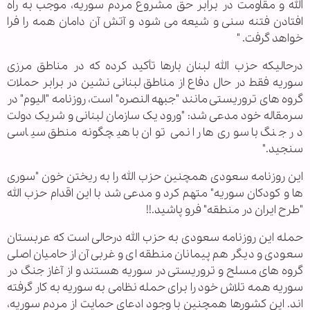
الله و مقاومت در برابر حق مشروع مردم سوریه، موجب به راه
افتادن فتنه سنی و شیعه می شود و آتش آن دامان همه را فرا
خواهد گرفت. "
درحالیکه حزب الله لبنان بارها تأکید کرده که در مناطق مرزی
سوریه فقط در حال دفاع از مناطق لبنانی نشین در برابر حملات
گروه های تروریستی مانند "جبهه النصره" است، روزنامه "الیوم" در
سرمقاله خود مدعی شد: "ورود یک سازمان لبنانی و شریک دولت
در جنگ با سوری‌ها را نمی توان با هیچگونه منطق سیاسی
سنجید."
این روزنامه سعودی همچنین حزب الله را به ریختن خون "سوری
ها و کودکان سوریه" متهم کرد و مدعی شد با این اقدام حزب الله
"طرح ایران در منطقه" فرو پاشید.!!
حمله این روزنامه سعودی به حزب الله درحالی است که عربستان
سعودی و دیگر هم پیمانان منطقه ای و غربی آن از حامیان اصلی
گروه های مسلح و تروریستی در سوریه هستند و از آغاز جنگ در
سوریه همه تلاش خود را برای حمله نظامی به سوریه به کار گرفته
اند. این کشورها همچنین با وجود ادعای حمایت از مردم سوریه،