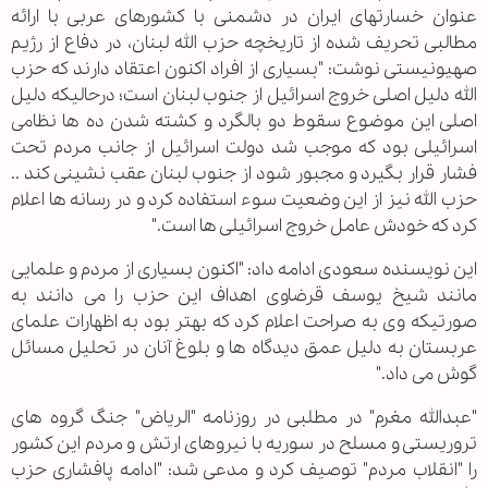
عنوان خسارتهای ایران در دشمنی با کشورهای عربی با ارائه
مطالبی تحریف شده از تاریخچه حزب الله لبنان، در دفاع از رژیم
صهیونیستی نوشت: "بسیاری از افراد اکنون اعتقاد دارند که حزب
الله دلیل اصلی خروج اسرائیل از جنوب لبنان است؛ درحالیکه دلیل
اصلی این موضوع سقوط دو بالگرد و کشته شدن ده ها نظامی
اسرائیلی بود که موجب شد دولت اسرائیل از جانب مردم تحت
فشار قرار بگیرد و مجبور شود از جنوب لبنان عقب نشینی کند ..
حزب الله نیز از این وضعیت سوء استفاده کرد و در رسانه ها اعلام
کرد که خودش عامل خروج اسرائیلی ها است."
این نویسنده سعودی ادامه داد: "اکنون بسیاری از مردم و علمایی
مانند شیخ یوسف قرضاوی اهداف این حزب را می دانند به
صورتیکه وی به صراحت اعلام کرد که بهتر بود به اظهارات علمای
عربستان به دلیل عمق دیدگاه ها و بلوغ آنان در تحلیل مسائل
گوش می داد."
"عبدالله مغرم" در مطلبی در روزنامه "الریاض" جنگ گروه های
تروریستی و مسلح در سوریه با نیروهای ارتش و مردم این کشور
را "انقلاب مردم" توصیف کرد و مدعی شد: "ادامه پافشاری حزب