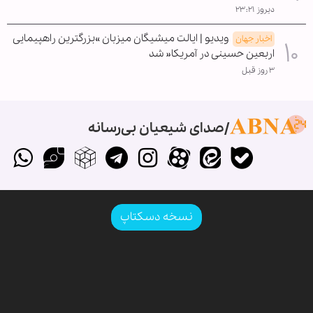
دیروز ۲۳:۲۱
ویدیو | ایالت میشیگان میزبان »بزرگترین راهپیمایی
اخبار جهان
اربعین حسینی در آمریکا« شد
۳ روز قبل
صدای شیعیان بی‌رسانه
نسخه دسکتاپ