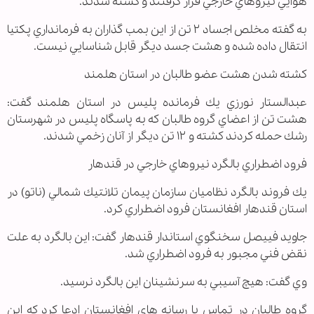
هوايي نيروهاي خارجي قرار گرفتند و كشته شدند.
به گفته مخلص اجساد ۲ تن از اين بمب گذاران به فرمانداري پكتيا
انتقال داده شده و هشت جسد ديگر قابل شناسايي نيست.
كشته شدن هشت عضو طالبان در استان هلمند
عبدالستار نورزي يك فرمانده پليس در استان هلمند گفت:
هشت تن از اعضاي گروه طالبان كه به پاسگاه پليس در شهرستان
رشك حمله كردند كشته و ۱۲ تن ديگر از آنان زخمي شدند.
فرود اضطراري بالگرد نيروهاي خارجي در قندهار
يك فروند بالگرد نظاميان سازمان پيمان تلانتيك شمالي (ناتو) در
استان قندهار افغانستان فرود اضطراري كرد.
جاويد فييصل سخنگوي استاندار قندهار گفت: اين بالگرد به علت
نقض فني مجبور به فرود اضطراري شد.
وي گفت: هيچ آسيبي به سرنشينان اين بالگرد نرسيد.
گروه طالبان در تماس با رسانه هاي افغانستان ادعا كرد كه اين