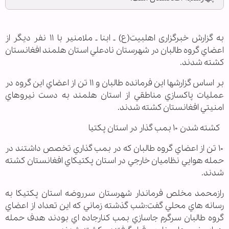
به گزارش خبرگزاری اهل‏بیت(ع) ـ ابنا ـ ملامنير با ۱۱ نفر ديگر از
اعضاي گروه طالبان در شهرستان نادعلي استان هلمند افغانستان
كشته شدند.
بر اساس گزارشها اين فرمانده طالبان و ۱۱ تن از اعضاي اين گروه در
عمليات پاكسازي مناطقي از استان هلمند به دست نيروهاي
امنيتي افغانستان كشته شدند.
كشته شدن ۱۰ بمب گذار در استان پكتيا
۱۰ تن از اعضاي گروه طالبان كه در بمب گذاري تخصص داشتند در
حمله هوايي نظاميان خارجي در استان پكتيكاي افغانستان كشته
شدند.
رازمحمد مخلص فرماندار شهرستان سرروضه استان پكتيكا به
رسانه هاي محلي گفت:شب گذشته زماني كه اين تعداد از اعضاي
گروه طالبان سرگرم جاسازي بمب كنارجاده اي بودند هدف حمله