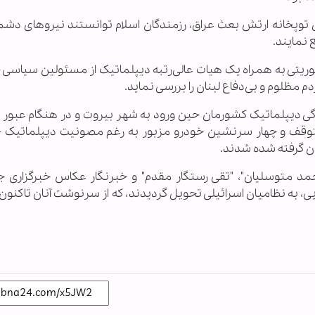
توپخانه ارتش بعث عراق، رزمندگان اسلام توانستند نیروهای دشمن
ع نمایند.
ان در اواخر خرداد سال 1361 طی ماموریتی به همراه یک هیات عالی‌رتبه دیپلماتیک از مسئولین سیا
مظلوم و بی‌دفاع لبنان را بررسی نماید.
تومبیل هیات نمایندگی دیپلماتیک کشورمان حین ورود به شهر بیروت و در هنگام عبو
ا متوقف و چهار سرنشین خودرو مزبور به رغم مصونیت دیپلماتیک 
ان گرفته شده شدند.
حمد متوسلیان"، "تقی رستگار مقدم" و خبرنگار عکاس خبرگزاری 
یی، به نظامیان اسرائیلی تحویل گردیدند،‌ که از سرنوشت آنان تاکنون