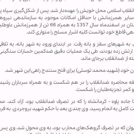
نقلاب اسلامی محل خویش را عهده‌‌دار شد. پس از شکل‌گیری سپاه پا
 سایر همرزمانش با حداقل امکانات موجود به سازماندهی نیرو
گماشت. احمد متوسلیان پس از شروع قائله کردستان در اسفندماه سال 1357 به همراه 66 تن ا
دهی قاطع خود توانست کلیه اشرار مسلح را متواری کند.
به شهرهای سقز و بانه رفت. در ابتدای ورود به شهر بانه، به تلاف
ون ارتش زده بودند، طی یک عملیات دقیق ضدکمین خسارات سنگینی ب
ه از ضدانقلاب برجای ماند.
اون خود (شهید محمد توسلی) برای فتح سنندج راهی این شهر شد.
ه محاصره ضدانقلاب را در هم شکست و به همراه سرداران رشی
و کمر تجزیه‌طلبان را شکست.
یت داده شد تا جاده پاوه - کرمانشاه را که در تصرف ضدانقلاب بود، آزاد کند. ع
ت کامل به انجام رسید. وی چندی بعد با حکم شهید بروجردی، به فر
شهرستان مریوان که در تصرف گروهک‌های محارب بود، به وی محول شد. وی پس 