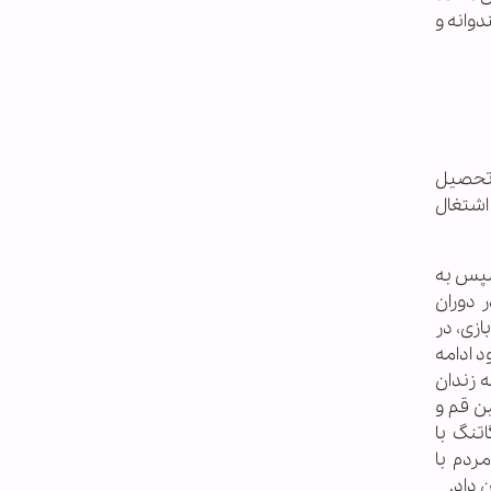
وانه و
ان تحصیل
اشتغال
 اخذ دیپلم گردید. سپس به
 دوران
زی، در
 ادامه
روانه زندان
نین قم و
اتنگ با
ردم با