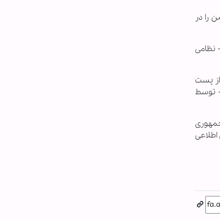
 را در
سی - نظامی
ر از پست
- توسط
جمهوری
 اطلاعی