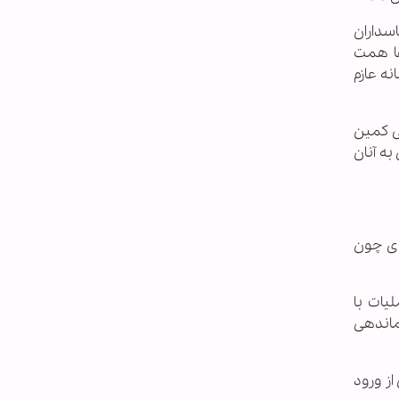
سداران
ها همت
ز همرزمانش داوطلبانه عازم
ی کمین
ه آنان
دی چون
ملیات با
ماندهی
از ورود