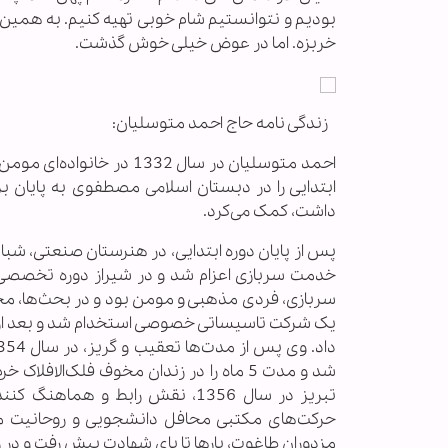
بودیم و نتوانستیم شام خوبى تهیه کنیم. به همین 
خربزه. اما در عوض خیلی خوش گذشت.
زندگی نامه حاج احمد متوسلیان:
احمد متوسلیان در سال 332
ابتدایی را در دبستان اسلامی مصطفوی به پایان 
داشت، کمک می‌کرد.
خدمت سربازی اعزام شد و در شیراز دوره تخصصی تا
سربازی، فردی مذهبی و مومن بود و در بحث‌ها، مخا
یک شرکت تاسیساتی خصوصی استخدام شد و بعد از چند
شد و مدت 5 ماه را در زندان مخوف فلک‌الاف
تبریز در سال 1356، نقش رابط و ه
حرکت‌های مکتبی محافل دانشجویی و روحانیت مبا
مزدوران طاغوت، بارها تا پای شهادت پیش رفت و در روزهای 21 و 22 بهمن ماه 1357 تلاش و ایثار چشمگیری از