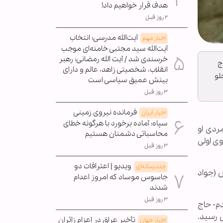
هدف قرار خواهیم داد!
۲ روز قبل
آیت‌الله مدرسی: انتخاب
اخبار مهم
آیت‌الله سید مجتبی خامنه‌ای موجب
خرسندی شد / آیت الله رمضانی: رهبر
ج
انقلاب، شخصیتی زاهد، عالم و دارای
لو
بینش عمیق سیاسی است
۳ روز قبل
فرمانده نیروی زمینی
اخبار ایران
سپاه: آماده برخورد با هرگونه خطای
مردی او
محاسباتی دشمنان هستیم
ی اولی
۳ روز قبل
ویدیو | اعترافات دو
چندرسانه‌ای
 (جواد
جاسوس موساد که امروز اعدام
شدند
۳ روز قبل
م- حاج
 رسید.
تأخیر عراق در اعزام زائران
اخبار جهان