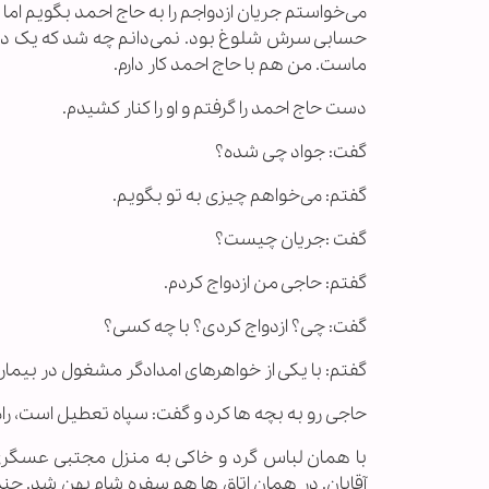
می‌خواستم جریان ازدواجم را به حاج احمد بگویم اما 
حسابی سرش شلوغ بود. نمی‌دانم چه شد که یک دفعه 
ماست. من هم با حاج احمد کار دارم.
دست حاج احمد را گرفتم و او را کنار کشیدم.
گفت: جواد چى شده؟
گفتم: می‌خواهم چیزی به تو بگویم.
گفت :جریان چیست؟
گفتم: حاجی من ازدواج کردم.
گفت: چی؟ ازدواج کردی؟ با چه کسی؟
گفتم: با یکی از خواهرهای امدادگر مشغول در بیمار
حاجى رو به بچه ها کرد و گفت: سپاه تعطیل است، ر
با همان لباس گرد و خاکی به منزل مجتبی عسگری رف
آقایان. در همان اتاق ها هم سفره شام پهن شد. چن