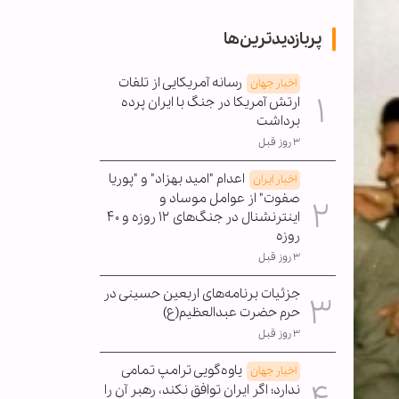
پربازدیدترین‌ها
رسانه آمریکایی از تلفات
اخبار جهان
ارتش آمریکا در جنگ با ایران پرده
برداشت
۳ روز قبل
اعدام "امید بهزاد" و "پوریا
اخبار ایران
صفوت" از عوامل موساد و
اینترنشنال در جنگ‌های ۱۲ روزه و ۴۰
روزه
۳ روز قبل
جزئیات برنامه‌های اربعین حسینی در
حرم حضرت عبدالعظیم(ع)
۳ روز قبل
یاوه‌گویی ترامپ تمامی
اخبار جهان
ندارد؛ اگر ایران توافق نکند، رهبر آن را