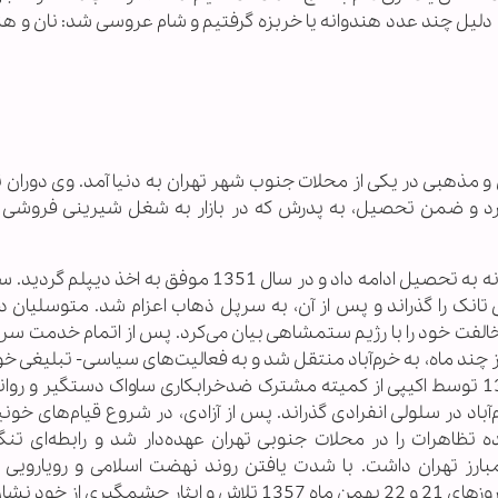
دلیل چند عدد هندوانه یا خربزه گرفتیم و شام عروسی شد: نان و هند
1 در خانواده‌ای مومن و مذهبی در یکی از محلات جنوب شهر تهران به دنیا آمد. وی دور
برد و ضمن تحصیل، به پدرش که در بازار به شغل شیرینی فروشی 
پس از پایان دوره ابتدایی، در هنرستان صنعتی، شبانه به تحصیل ادامه داد و در سال 1351 موفق به
نک را گذراند و پس از آن، به سرپل ذهاب اعزام شد. متوسلیان در
لفت خود را با رژیم ستمشاهی بیان می‌کرد. پس از اتمام خدمت سربا
 ماه، به خرم‌آباد منتقل شد و به فعالیت‌های سیاسی- تبلیغی خود
داد. وی پس از مدت‌ها تعقیب و گریز، در سال 1354 توسط اکیپی از کمیته مشترک ضدخرابکاری ساواک دستگیر و 
لاک خرم‌آباد در سلولی انفرادی گذراند. پس از آزادی، در شروع قیام‌های خو
ماهنگ کننده تظاهرات را در محلات جنوبی تهران عهده‌دار شد و رابطه‌ای تنگ
رز تهران داشت. با شدت یافتن روند نهضت اسلامی و رویارویی م
 خود نشان داد.