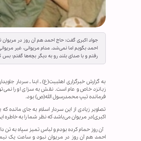
جواد اکبری گفت:‌ حاج احمد هم آن روز در مریوان 
احمد بگویم اما نمی‌شد. مدام مریوانی، غیر مریوان
رفتم و با صداى بلند رو به دیگر بچه‌ها گفتم: بس 
به گزارش خبرگزاری اهل‏بیت(ع) ـ ابنا ـ سردار جاو
زبانزد خاص و عام است. نقش به سزای او را نمی‌ت
فرمانده تیپ محمدرسول الله(ص) بود.
تصاویر زیادی از این سردار اسلام به جای مانده ک
اکبری)در مریوان می‌باشد که نظر شما را به خاطره ا
آن روز حمام کرده بودم و لباس تمیز سپاه به تن د
احمد هم آن روز در مریوان نبود و ساعت یک نیمه