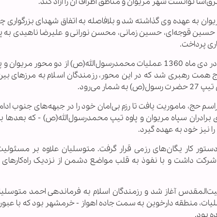
‌آسا توانست شهر مریوان و مناطق اطراف آن را آزاد کند.
ان به عهده وی گذاشته شد و بلافاصله به اتفاق شهدای بزرگواری چ
حسین قوجه‌ای، حسین زمانی، محسن نورانی و علیرضا ناهیدی به پ
اری پرداخت.
پس از حذف باند بنی‌صدر از دستگاه اجرایی کشور - در دی ماه 1360 عملیات محمدرسول‌الله(ص) از دو محور مری
مت رهبری شد که در این محور، رزمندگان اسلام به مرزهای بین‌
می‌رود.
1 پس از بازگشت از مراسم حج، ماموریت یافت تا رزم بی‌امان خود را در جبهه‌های جنوب ا
ی برادران سپاه مریوان و پاوه تیپ محمدرسول‌الله(ص) - که بعدها ب
 نیز خود به عهده گیرد.
تور کار یگان‌های رزمی قرار گرفت. متوسلیان علاوه بر مسئولی
رکت داشت و با نفوذ به قلب مواضع دشمن از نزدیک راه‌‌کارهای
بهشت ماه سال 1361 عملیات بیت‌المقدس آغاز شد و رزمندگان اسلام به فرماندهی احمد متوسل
ات، منطقه دارخوین به سمت جاده اهواز - خرمشهر بود که با عبور 
ه بود.