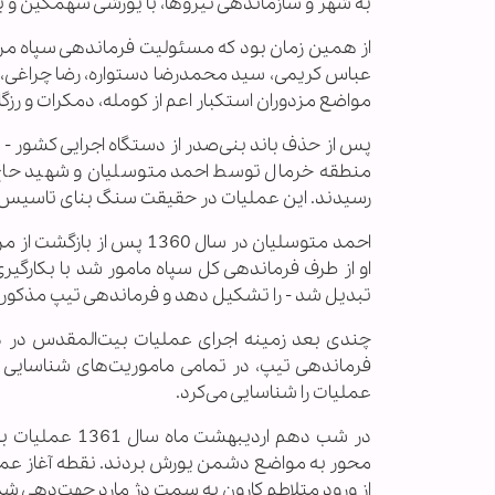
به شهر و سازماندهی نیروها، با یورشی سهمگین و برق
از همین زمان بود که مسئولیت فرماندهی سپاه مریو
عباس کریمی، سید محمدرضا دستواره، رضا چراغی، 
مواضع مزدوران استکبار اعم از کومله، دمکرات و رزگ
منطقه خرمال توسط احمد متوسلیان و شهید حاج ه
رسیدند. این عملیات در حقیقت سنگ بنای تاسیس تیپ 27 حضرت رسول(ص) به شمار 
احمد متوسلیان در سال 360
او از طرف فرماندهی کل سپاه مامور شد با بکارگیر
تبدیل شد - را تشکیل دهد و فرماندهی تیپ مذکور را
چندی بعد زمینه اجرای عملیات بیت‌المقدس در دس
فرماندهی تیپ، در تمامی ماموریت‌های شناسایی ش
عملیات را شناسایی می‌کرد.
در شب دهم اردی
محور به مواضع دشمن یورش بردند. نقطه آغاز عملی
از ورود متلاطم کارون به سمت دژ مارد جهت‌دهی شد