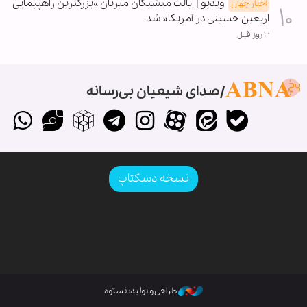
ویدیو | ایالت میشیگان میزبان »بزرگترین راهپیمایی
اخبار جهان
اربعین حسینی در آمریکا« شد
۳ روز قبل
صدای شیعیان بی‌رسانه
نسخه دسکتاپ
طراحی و تولید: نستوه