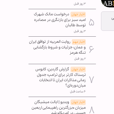
۳ روز قبل
درخواست مالک شهرک
اخبار جهان
 اسلامی
امید سبز برای بازنگری در مصادره
توسط طالبان
۳ روز قبل
روایت العربیه از توافق ایران
اخبار مهم
و عمان؛ جزئیات و شروط بازگشایی
تنگه هرمز
۲ روز قبل
گزارش گاردین: کابوس
اخبار جهان
ترسناک کارتر برای ترامپ؛ جدول
زمانی مذاکرات ایران تا انتخابات
میان‌دوره‌ای؟
۶ ساعت قبل
ویدیو | ایالت میشیگان
اخبار جهان
میزبان »بزرگترین راهپیمایی اربعین
حسینی در آمریکا« شد