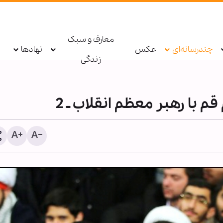
معارف و سبک
چندرسانه‌ای
عکس
نهادها
زندگی
 با رهبر معظم انقلاب ـ 2
نخستین روزنامه در کشوره
شیعه؛ از «کاغذ اخبار» ایران 
«حدیقة الاخبار» لبنان