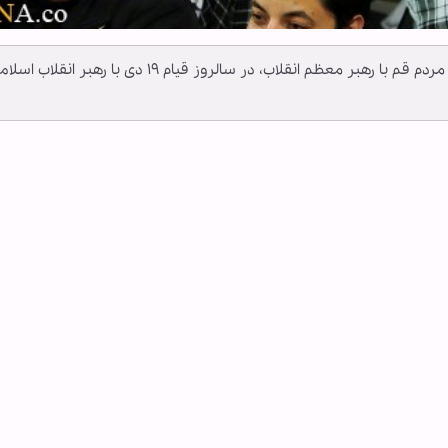
به گزارش خبرگزاری اهل‌بیت(ع) ـ ابنا ـ هزاران نفر از مردم قم با رهبر معظم انقلاب، در سالروز قیام ۱۹ دی با رهبر انقلاب