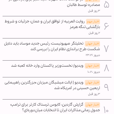
مصادره توسط طالبان
۳ روز قبل
روایت العربیه از توافق ایران و عمان؛ جزئیات و شروط
اخبار مهم
بازگشایی تنگه هرمز
۲ روز قبل
تحلیلگر صهیونیست: رئیس جدید موساد باید دلایل
اخبار جهان
شکست طرح براندازی نظام ایران را بررسی کند
دیروز ۲۳:۲۱
ویدیو/ نخست‌وزیر پاکستان وارد خانه کعبه شد
اخبار جهان
دیروز ۱۰:۲۰
ویدیو | ایالت میشیگان میزبان »بزرگترین راهپیمایی
اخبار جهان
اربعین حسینی در آمریکا« شد
۳ روز قبل
گزارش گاردین: کابوس ترسناک کارتر برای ترامپ؛
اخبار جهان
جدول زمانی مذاکرات ایران تا انتخابات میان‌دوره‌ای؟