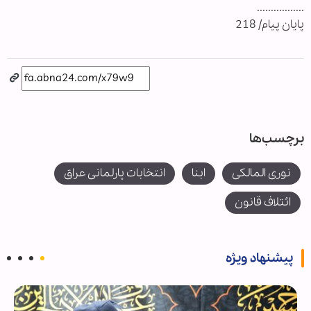
.................
پایان پیام/ 218
برچسب‌ها
نوری المالکی
ابنا
انتخابات پارلمانی عراق
ائتلاف قانون
پیشنهاد ویژه