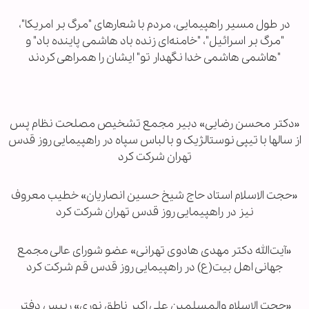
در طول مسیر راهپیمایی، مردم با شعارهای "مرگ بر امریکا"،
"مرگ بر اسرائیل"، "خامنه‌ای زنده باد هاشمی پاینده باد" و
"هاشمی هاشمی خدا نگهدار تو" ایشان را همراهی کردند
«دکتر محسن رضایی» دبیر مجمع تشخیص مصلحت نظام پس
از سالها با تیپی نوستالژیک و با لباس سپاه در راهپیمایی روز قدس
تهران شرکت کرد
«حجت الاسلام استاد حاج شیخ حسین انصاریان» خطیب معروف
نیز در راهپیمایی روز قدس تهران شرکت کرد
«آیت‌الله دکتر مهدی هادوی تهرانی» عضو شورای عالی مجمع
جهانی اهل بیت(ع) در راهپیمایی روز قدس قم شرکت کرد
«حجت الاسلام والمسلمین علی اکبر ناطق نوری» رییس دفتر