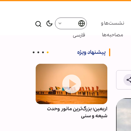
نشست‌ها و
مصاحبه‌ها
فارسی
پیشنهاد ویژه
رات
اربعین؛ بزرگ‌ترین مانور وحدت
رقابل
شیعه و سنی
اربعینی در نور
متنی تا گفت‌وگو