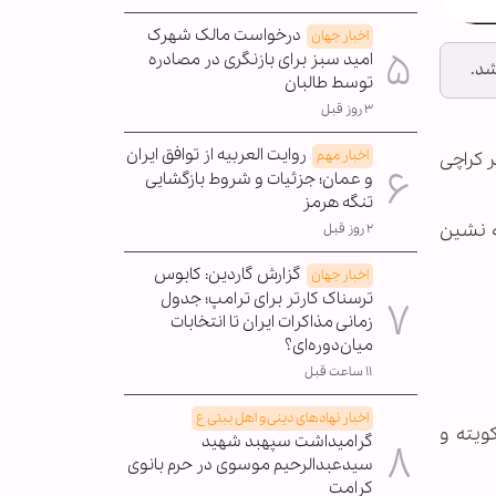
درخواست مالک شهرک
اخبار جهان
امید سبز برای بازنگری در مصادره
شد.
توسط طالبان
۳ روز قبل
روایت العربیه از توافق ایران
اخبار مهم
ر کراچی
و عمان؛ جزئیات و شروط بازگشایی
تنگه هرمز
ه نشین
۲ روز قبل
گزارش گاردین: کابوس
اخبار جهان
ترسناک کارتر برای ترامپ؛ جدول
زمانی مذاکرات ایران تا انتخابات
میان‌دوره‌ای؟
۱۱ ساعت قبل
اخبار نهادهای دینی و اهل بیتی ع
ویته و
گرامیداشت سپهبد شهید
سیدعبدالرحیم موسوی در حرم بانوی
کرامت