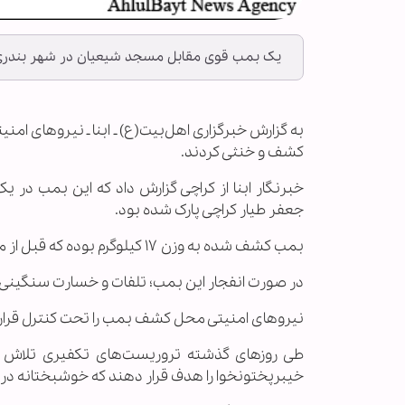
یک بمب قوی مقابل مسجد شیعیان در شهر بندری ک
به گزارش خبرگزاری اهل‌بیت(ع) ـ ابنا ـ نیروهای ا
کشف و خنثی کردند.
خبرنگار ابنا از کراچی گزارش داد که این بمب 
جعفر طیار کراچی پارک شده بود.
بمب کشف شده به وزن ۱۷ کیلوگرم بوده که قبل از منفجر شدن توسط نیروهای امنیتی خنثی شد.
در صورت انفجار این بمب؛ تلفات و خسارت سنگینی بب
نیروهای امنیتی محل کشف بمب را تحت کنترل قرار 
طی روزهای گذشته تروریست‌های تکفیری تلاش زی
خیبرپختونخوا را هدف قرار دهند که خوشبختانه در ان