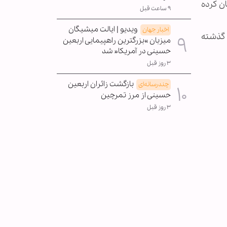
ن کرده
۹ ساعت قبل
ویدیو | ایالت میشیگان
اخبار جهان
چی طی ماه‌های گذشته
میزبان »بزرگترین راهپیمایی اربعین
حسینی در آمریکا« شد
۳ روز قبل
بازگشت زائران اربعین
چندرسانه‌ای
حسینی از مرز تمرچین
۳ روز قبل