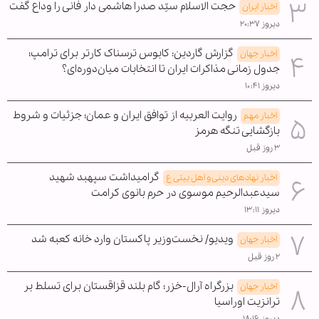
حجت الاسلام سیّد صدرا هاشمی دار فانی را وداع گفت
اخبار ایران
دیروز ۲۰:۳۷
گزارش گاردین: کابوس ترسناک کارتر برای ترامپ؛
اخبار جهان
جدول زمانی مذاکرات ایران تا انتخابات میان‌دوره‌ای؟
دیروز ۱۰:۴۱
روایت العربیه از توافق ایران و عمان؛ جزئیات و شروط
اخبار مهم
بازگشایی تنگه هرمز
۳ روز قبل
گرامیداشت سپهبد شهید
اخبار نهادهای دینی و اهل بیتی ع
سیدعبدالرحیم موسوی در حرم بانوی کرامت
دیروز ۱۳:۱۱
ویدیو/ نخست‌وزیر پاکستان وارد خانه کعبه شد
اخبار جهان
۲ روز قبل
بزرگراه آرال-خزر؛ گام بلند قزاقستان برای تسلط بر
اخبار جهان
ترانزیت اوراسیا
دیروز ۱۸:۱۶