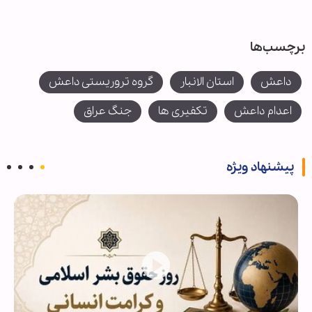
برچسب‌ها
داعش
استان الانبار
گروه تروریستی داعش
اعدام داعش
تکفیری ها
جنگ عراق
پیشنهاد ویژه