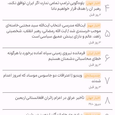
یاوه‌گویی ترامپ تمامی ندارد؛ اگر ایران توافق نکند،
اخبار جهان
رهبر آن را هدف قرار خواهیم داد!
۲ روز قبل
آیت‌الله مدرسی: انتخاب آیت‌الله سید مجتبی خامنه‌ای
اخبار مهم
موجب خرسندی شد / آیت الله رمضانی: رهبر انقلاب، شخصیتی
زاهد، عالم و دارای بینش عمیق سیاسی است
۳ روز قبل
فرمانده نیروی زمینی سپاه: آماده برخورد با هرگونه
اخبار ایران
خطای محاسباتی دشمنان هستیم
۳ روز قبل
ویدیو | اعترافات دو جاسوس موساد که امروز اعدام
چندرسانه‌ای
شدند
۳ روز قبل
تأخیر عراق در اعزام زائران افغانستانی اربعین
اخبار جهان
دیروز ۱۹:۱۰
پیاده‌روی جاماندگان اربعین در رشت
چندرسانه‌ای