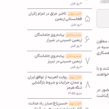
۳ روز قبل
تأخیر عراق در اعزام زائران
اخبار جهان
افغانستانی اربعین
۲ روز قبل
پیاده‌روی جاماندگان
چندرسانه‌ای
اربعین حسینی در شیراز
 معاون
۳ روز قبل
سیه در
همکاری
پیاده‌روی جاماندگان
چندرسانه‌ای
اربعین حسینی در تبریز
۳ روز قبل
د و با
خواهند
روایت العربیه از توافق ایران
اخبار مهم
و عمان؛ جزئیات و شروط بازگشایی
تنگه هرمز
حضور در
دیروز ۱۳:۵۵
رگداشت
حسین(ع) مبارز راه عدالت؛
اخبار مهم
کتاب اندیشمند مسیحی در کربلا