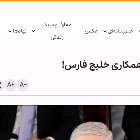
معارف و سبک
چندرسانه‌ای
عکس
نهادها
زندگی
 همکاری خلیج فارس!
اطعام روزانه ۱۰ هزار ز
حرم بانوی کرامت در ایام ار
حسینی