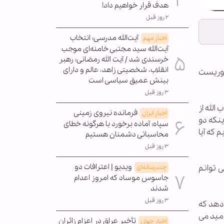
هدف قرار خواهیم داد!
۲ روز قبل
آیت‌الله مدرسی: انتخاب
اخبار مهم
آیت‌الله سید مجتبی خامنه‌ای موجب
خرسندی شد / آیت الله رمضانی: رهبر
انقلاب، شخصیتی زاهد، عالم و دارای
روریست
بینش عمیق سیاسی است
۳ روز قبل
الله از
فرمانده نیروی زمینی
اخبار ایران
نکه دو
سپاه: آماده برخورد با هرگونه خطای
که آیا
محاسباتی دشمنان هستیم
۳ روز قبل
ویدیو | اعترافات دو
 توانم
چندرسانه‌ای
جاسوس موساد که امروز اعدام
شدند
۳ روز قبل
دهد که
امید می
تأخیر عراق در اعزام زائران
اخبار جهان