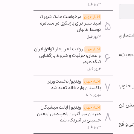
۳ روز قبل
درخواست مالک شهرک
اخبار جهان
امید سبز برای بازنگری در مصادره
توسط طالبان
انتحاری
۳ روز قبل
روایت العربیه از توافق ایران
اخبار مهم
 «هیت»
و عمان؛ جزئیات و شروط بازگشایی
تنگه هرمز
۲ روز قبل
ویدیو/ نخست‌وزیر
اخبار جهان
ر جنوب
پاکستان وارد خانه کعبه شد
دیروز ۱۰:۲۰
 شش تن
ویدیو | ایالت میشیگان
اخبار جهان
میزبان »بزرگترین راهپیمایی اربعین
حسینی در آمریکا« شد
ی واقع
۳ روز قبل