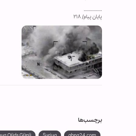
...............
پایان پیام/ ۲۱۸
برچسب‌ها
ya Qüds Günü
Suriya
abna24.com