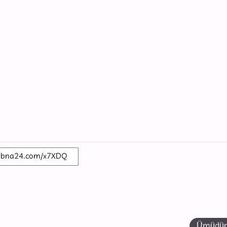
Ümüdün