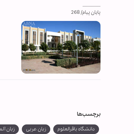
...............
پایان پیام/ 268
برچسب‌ها
دانشگاه باقرالعلوم
زبان عربی
زبان آلم