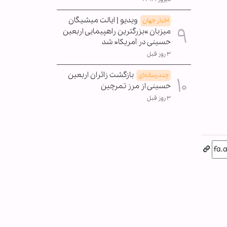
ویدیو | ایالت میشیگان
اخبار جهان
میزبان »بزرگترین راهپیمایی اربعین
حسینی در آمریکا« شد
۳ روز قبل
بازگشت زائران اربعین
چندرسانه‌ای
حسینی از مرز تمرچین
۳ روز قبل