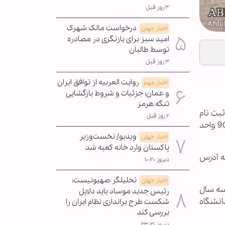
۳ روز قبل
درخواست مالک شهرک
اخبار جهان
امید سبز برای بازنگری در مصادره
توسط طالبان
۳ روز قبل
روایت العربیه از توافق ایران
اخبار مهم
و عمان؛ جزئیات و شروط بازگشایی
تنگه هرمز
ه ثبت نام
۲ روز قبل
می کند. شرط پذیرش برادران در این دوره گذراندن پایه ششم حوزه و شرط پذیرش خواهران در دوره گذراندن حداقل 90 واحد
ویدیو/ نخست‌وزیر
اخبار جهان
پاکستان وارد خانه کعبه شد
ع) به آدرس
دیروز ۱۰:۲۰
تحلیلگر صهیونیست:
اخبار جهان
ز کتاب های سه سال
رئیس جدید موساد باید دلایل
انشگاه
شکست طرح براندازی نظام ایران را
بررسی کند
دیروز ۲۳:۲۱