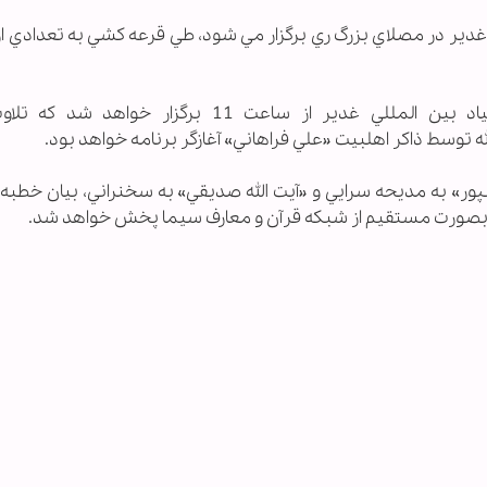
 غدير در مصلاي بزرگ ري برگزار مي شود، طي قرعه كشي به تعدادي ا
در روز عيد غدير نيز مراسمي با همكاري بنياد بين المللي غدير از ساعت 11 برگزار خو
وسط ذاكر اهلبيت «علي فراهاني» آغازگر برنامه خواهد بود.
پور» به مديحه سرايي و «آيت الله صديقي» به سخنراني، بيان خطبه 
مه بصورت مستقيم از شبكه قرآن و معارف سيما پخش خواهد شد.