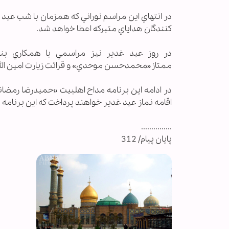
در انتهاي اين مراسم نوراني كه همزمان با شب عيد
كنندگان هداياي متبركه اعطا خواهد شد.
ممتاز«محمدحسن موحدي» و قرائت زيارت امين الله ت
در ادامه اين برنامه مداح اهلبيت «حميدرضا رمضان
اقامه نماز عيد غدير خواهند پرداخت كه اين برنا
...............
پایان پیام/ 312