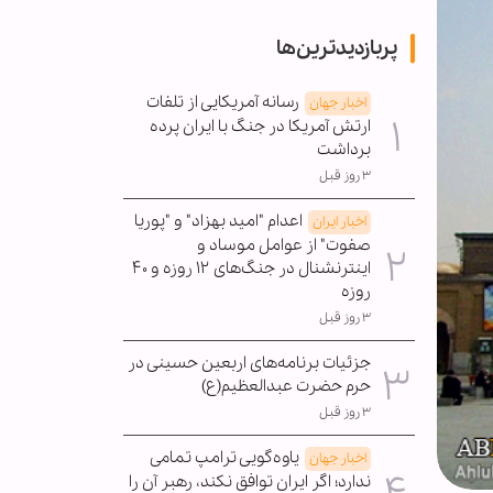
پربازدیدترین‌ها
رسانه آمریکایی از تلفات
اخبار جهان
ارتش آمریکا در جنگ با ایران پرده
برداشت
۳ روز قبل
اعدام "امید بهزاد" و "پوریا
اخبار ایران
صفوت" از عوامل موساد و
اینترنشنال در جنگ‌های ۱۲ روزه و ۴۰
روزه
۳ روز قبل
جزئیات برنامه‌های اربعین حسینی در
حرم حضرت عبدالعظیم(ع)
۳ روز قبل
یاوه‌گویی ترامپ تمامی
اخبار جهان
ندارد؛ اگر ایران توافق نکند، رهبر آن را