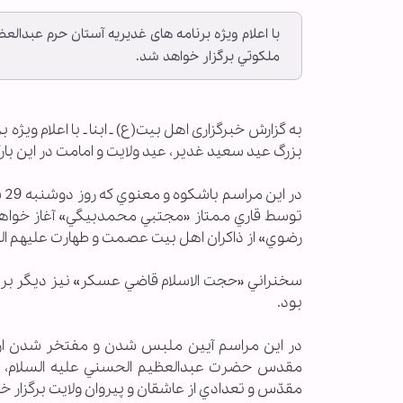
با اعلام ویژه برنامه های غدیریه آستان حرم عبدال
ملكوتي برگزار خواهد شد.
به گزارش خبرگزاری اهل بیت(ع) ـ ابنا ـ با اعلام
بزرگ عيد سعيد غدير، عيد ولايت و امامت در این بار
در
توسط قاري ممتاز «مجتبي محمدبيگي» آغاز خواهد 
رضوي» از ذاكران اهل بيت عصمت و طهارت عليهم ال
سخنراني «حجت الاسلام قاضي عسكر» نيز ديگر بر
بود.
در اين مراسم آيين ملبس شدن و مفتخر شدن اراد
مقدس حضرت عبدالعظيم الحسني عليه السلام، با
مقدّس و تعدادي از عاشقان و پيروان ولايت برگزار خ