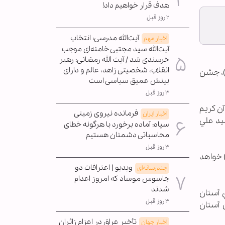
هدف قرار خواهیم داد!
۲ روز قبل
آیت‌الله مدرسی: انتخاب
اخبار مهم
آیت‌الله سید مجتبی خامنه‌ای موجب
خرسندی شد / آیت الله رمضانی: رهبر
انقلاب، شخصیتی زاهد، عالم و دارای
)، جشن
بینش عمیق سیاسی است
۳ روز قبل
ت قرآن كريم
فرمانده نیروی زمینی
اخبار ایران
يد علي
سپاه: آماده برخورد با هرگونه خطای
محاسباتی دشمنان هستیم
۳ روز قبل
 خواهد
ویدیو | اعترافات دو
چندرسانه‌ای
جاسوس موساد که امروز اعدام
شدند
 آستان
۳ روز قبل
 آستان
تأخیر عراق در اعزام زائران
اخبار جهان