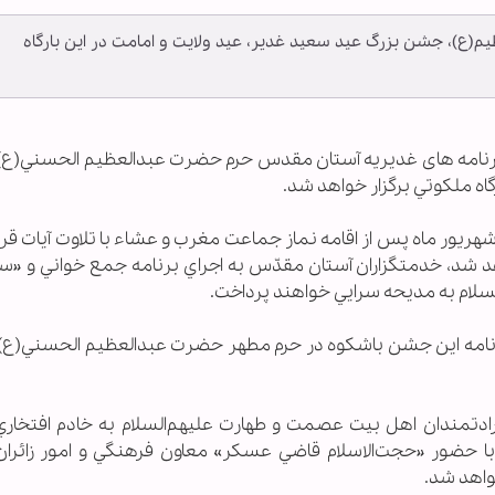
عظيم(ع)، جشن بزرگ عيد سعيد غدير، عيد ولايت و امامت در این بارگاه
 ویژه برنامه های غدیریه آستان مقدس حرم حضرت عبدالعظيم الحسني(ع
گاه ملكوتي برگزار خواهد شد.
 اين مراسم باشكوه و معنوي كه روز دوشنبه 29 شهريور ماه پس از اقامه نماز جماعت مغرب و عشاء با تلاوت آيا
شد، خدمتگزاران آستان مقدّس به اجراي برنامه جمع خواني و «س
سلام به مديحه سرايي خواهند پرداخت.
نامه اين جشن باشكوه در حرم مطهر حضرت عبدالعظيم الحسني(ع)
تمندان اهل بيت عصمت و طهارت عليهم‌السلام به خادم افتخاري
 حضور «حجت‌الاسلام قاضي عسكر» معاون فرهنگي و امور زائران
واهد شد.