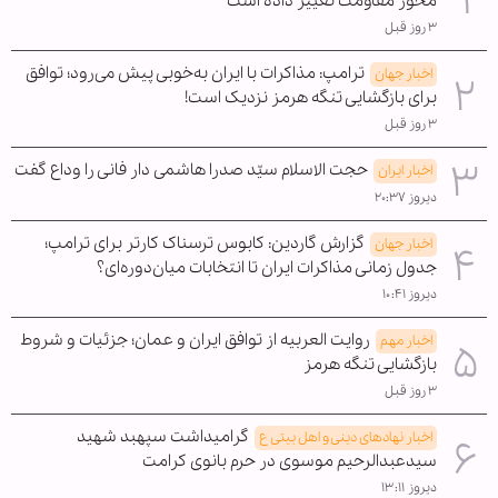
محور مقاومت تغییر داده است
۳ روز قبل
ترامپ: مذاکرات با ایران به‌خوبی پیش می‌رود؛ توافق
اخبار جهان
برای بازگشایی تنگه هرمز نزدیک است!
۳ روز قبل
حجت الاسلام سیّد صدرا هاشمی دار فانی را وداع گفت
اخبار ایران
دیروز ۲۰:۳۷
گزارش گاردین: کابوس ترسناک کارتر برای ترامپ؛
اخبار جهان
جدول زمانی مذاکرات ایران تا انتخابات میان‌دوره‌ای؟
دیروز ۱۰:۴۱
روایت العربیه از توافق ایران و عمان؛ جزئیات و شروط
اخبار مهم
بازگشایی تنگه هرمز
۳ روز قبل
گرامیداشت سپهبد شهید
اخبار نهادهای دینی و اهل بیتی ع
سیدعبدالرحیم موسوی در حرم بانوی کرامت
دیروز ۱۳:۱۱