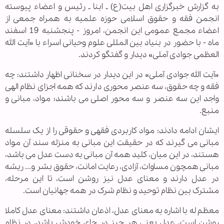
به گزارش خبرگزاری اهل بیت(ع) ـ ابنا ـ رئیس و اعضاء پیوسته
انجمن فقه و حقوق اسلامی حوزه علمیه به همراه جمعی از
اعضاء مجمع عمومی این انجمن، امروز - پنجشنبه 19 اسفند
ماه - با حضور در بنیاد بین المللی علوم وحیانی اسراء با «آیت الله
العظمی جوادی آملی» دیدار و گفتگو کردند.
«آیت الله جوادی آملی» در این دیدار در سخنانی اظهار داشتند: چه
فقه و چه حقوق، سه عنصر محوری دارند که همه اجزای نظام الهی
واجد این سه عنصر و سه محور اصلی می باشند؛ مواد، مبانی و
منبع.
ایشان ادامه دادند: مواد کاربردی فقهی و حقوقی را از یک سلسله
مبانی می گیرند که در حقیقت این مبانی به منزله سند آن مواد
هستند، در این میان، کلید همه آن مبانی به دست عدل می باشد،
مبانی همچون مساوات، آزادی، رعایت امانت، حقوق بشر و... ریشه
در عدل دارند و معنای عدل نیز روشن است، تا این مرحله،
مشترک بین نظام توحید و نظام شرک در همه جهانیان است.
معظم له با اشاره به معنای عدل، اذعان داشتند: معنای عدل کاملا
روشن است، عدل یعنی هر چیز در جای خودش باشد، در نظام