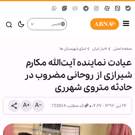
فارسی
صفحه اصلی
اخبار ایران
ابنای شهرستان ها
عیادت نماینده آیت‌الله مکارم
شیرازی از روحانی مضروب در
حادثه متروی شهرری
۲۶ تیر ۱۳۹۶ - ۰۴:۲۷
کد مطلب: 722814