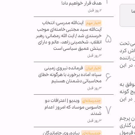
هدف قرار خواهیم داد!
۲ روز قبل
 اما
آیت‌الله مدرسی: انتخاب
اخبار مهم
آیت‌الله سید مجتبی خامنه‌ای موجب
خرسندی شد / آیت الله رمضانی: رهبر
انقلاب، شخصیتی زاهد، عالم و دارای
ائیل نیوز (وین) " (world israel news, WIN) در گزارشی تحت
بینش عمیق سیاسی است
اش کرد
۳ روز قبل
ز این راننده
در این
فرمانده نیروی زمینی
اخبار ایران
سپاه: آماده برخورد با هرگونه خطای
محاسباتی دشمنان هستیم
انی" راننده ۲۳ ساله اسرائیلی موفق به
۳ روز قبل
چ گونه
در این
ویدیو | اعترافات دو
چندرسانه‌ای
جاسوس موساد که امروز اعدام
شدند
ن پرچم
۳ روز قبل
ی گذاری
ت فرمول
پیاده‌روی جاماندگان
چندرسانه‌ای