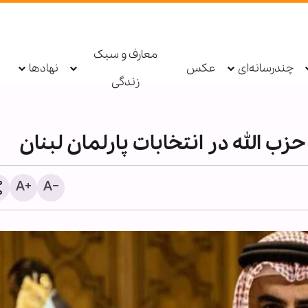
معارف و سبک
چندرسانه‌ای
عکس
نهادها
زندگی
ب الله در انتخابات پارلمان لبنان
گزارش تصویری | مراسم عزا
اربعین حسینی در مرکز امام
حسن(ع) کریستیناستاد سو