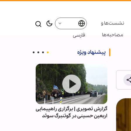
نشست‌ها و
مصاحبه‌ها
فارسی
پیشنهاد ویژه
داری
گزارش تصویری | برگزاری راهپیمایی
عکس خبری | ب
اربعین حسینی در گوتنبرگ سوئد
اربعین حسینی د
ئد
میرزا جواد تب