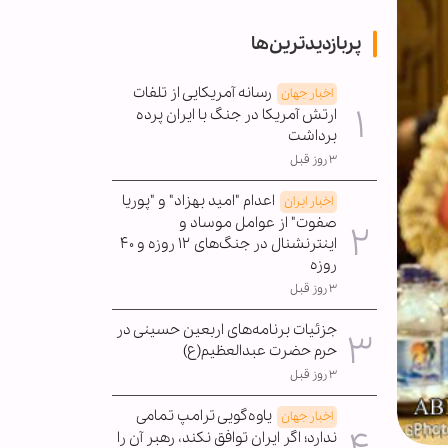
پربازدیدترین‌ها
رسانه آمریکایی از تلفات
اخبار جهان
ارتش آمریکا در جنگ با ایران پرده
برداشت
۳ روز قبل
اعدام "امید بهزاد" و "پوریا
اخبار ایران
صفوت" از عوامل موساد و
اینترنشنال در جنگ‌های ۱۲ روزه و ۴۰
روزه
۳ روز قبل
جزئیات برنامه‌های اربعین حسینی در
حرم حضرت عبدالعظیم(ع)
۳ روز قبل
یاوه‌گویی ترامپ تمامی
اخبار جهان
ندارد؛ اگر ایران توافق نکند، رهبر آن را