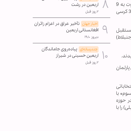
(رقیب حزب‌الله) ناامیدکننده بود و این جریان بسیاری از کرسی‌هایی که فکرش را هم نمی‌کرد، از دست داد. مثلا در بیروت به 9
اربعین در رشت
کرسی خود از 11 کرسی نرسید بلکه فقط 5 کرسی به دست آورد و سرنوشت کرسی ششم، مجهول است و در طرابلس فقط 3 کرسی
۲ روز قبل
تأخیر عراق در اعزام زائران
اخبار جهان
(حزب‌الله و متحدانش) 50 کرسی، 14 مارس (المستقبل
افغانستانی اربعین
ه ولید جنبلاط)
دیروز ۱۹:۱۰
پیاده‌روی جاماندگان
چندرسانه‌ای
دند.
اربعین حسینی در شیراز
۲ روز قبل
نش از جمله جریان ملی آزاد حدود 67 کرسی از مجموع 128 کرسی پارلمان
خاباتی
وم» با
ر حوزه
ضیلی) را با