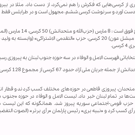
طبق گزارش این روزنامه نتایج اولیه انتخابات به شرح فوق است : 8 مارس 
و متحدانش) 35 کرسی، جریان ملی آزاد (وابسته به میشل عون) 20 کرسی، حزب «التقدمی الاشتراکی» (وابسته ب
خاباتی فهرست الامل و الوفاء در سه حوزه جنوب لبنان به پیروزی رسی
خبرگزاری «رویترز» در این باره نوشت: حزب‌الله و متحدا
متحدان، پیروزی قاطعی در حوزه‌های مختلف کسب کردند و قطار انت
ها در تمام لبنان خبر داد. لیست الامل و الوفاء در حوزه «جنوب س
امزد حزب قومی-اجتماعی سوریه پیروز شد. همانگونه که این لیست د
جنوب دوم» با تمام اعضایش پیروز شد، 125624 رأی کسب کرد و «نبیه بری» رئیس پارلمان «رأی برتر» (الصوت التف