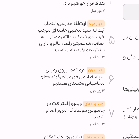
هدف قرار خواهیم داد!
۲ روز قبل
آیت‌الله مدرسی: انتخاب
اخبار مهم
آیت‌الله سید مجتبی خامنه‌ای موجب
ن آن در
خرسندی شد / آیت الله رمضانی: رهبر
انقلاب، شخصیتی زاهد، عالم و دارای
بینش عمیق سیاسی است
ندگی و
۳ روز قبل
فرمانده نیروی زمینی
اخبار ایران
سپاه: آماده برخورد با هرگونه خطای
محاسباتی دشمنان هستیم
بینی‌ها
۳ روز قبل
ویدیو | اعترافات دو
چندرسانه‌ای
 از نظر
جاسوس موساد که امروز اعدام
 چه از
شدند
۳ روز قبل
لمستقبل
پیاده‌روی جاماندگان
چندرسانه‌ای